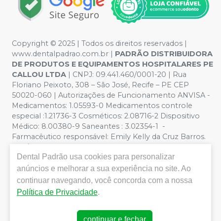
Copyright © 2025 | Todos os direitos reservados |
www.dentalpadrao.com.br |
PADRÃO DISTRIBUIDORA
DE PRODUTOS E EQUIPAMENTOS HOSPITALARES PE
CALLOU LTDA
| CNPJ: 09.441.460/0001-20 | Rua
Floriano Peixoto, 308 – São José, Recife – PE CEP
50020-060 | Autorizações de Funcionamento ANVISA -
Medicamentos: 1.05593-0 Medicamentos controle
especial :1.21736-3 Cosméticos: 2.08716-2 Dispositivo
Médico: 8.00380-9 Saneantes : 3.02354-1 -
Farmacêutico responsável: Emily Kelly da Cruz Barros.
CRF/PE nº 10109 | Política de Privacidade e Segurança -
Dental Padrão
usa cookies para personalizar
Fotos meramente ilustrativas - Os preços e condições
da loja virtual estão sujeitos a alterações. Em caso de
anúncios e melhorar a sua experiência no site. Ao
divergência de preços no site, o valor válido é o do
continuar navegando, você concorda com a nossa
Carrinho de Compra. Não vendemos por atacado, por
Política de Privacidade
.
isso nos reservamos o direito de não atender compras
de grandes volumes pelo site.
continuar e fechar