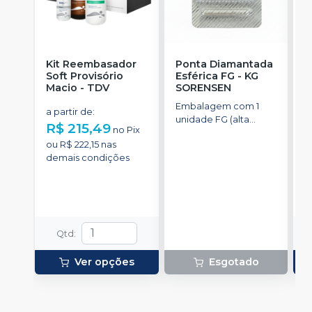
Kit Reembasador
Ponta Diamantada
R
Soft Provisório
Esférica FG
-
KG
S
Macio
-
TDV
SORENSEN
Embalagem com 1
C
a partir de
:
unidade FG (alta
p
R$ 215,49
no
Pix
rotação).
t
a
ou
R$ 222,15
nas
demais condições
o
d
Qtd
:
Ver opções
Esgotado