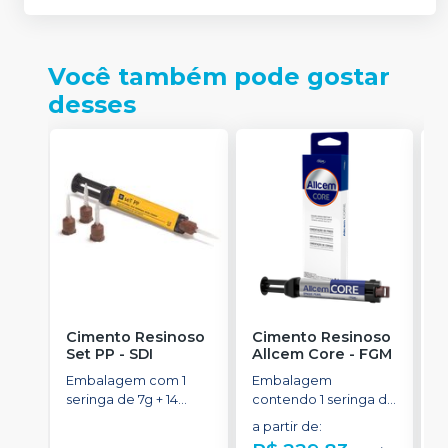
Você também pode gostar
desses
Cimento Resinoso
Cimento Resinoso
K
Set PP
-
SDI
Allcem Core
-
FGM
P
D
Embalagem com 1
Embalagem
E
seringa de 7g + 14
contendo 1 seringa de
s
pontas misturadoras.
corpo duplo com 6g
a partir de
:
2
e 8 ponteiras
d