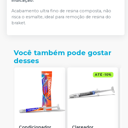
Indicação:
Acabamento ultra fino de resina composta, não
risca o esmalte, ideal para remoção de resina do
braket.
Você também pode gostar
desses
ATÉ
-
10
%
Condicionador
Clareador
R