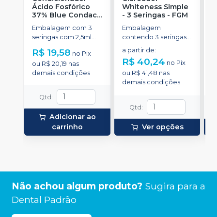
Ácido Fosfórico
Whiteness Simple
X
37% Blue Condac
-
- 3 Seringas
-
FGM
E
FGM
Embalagem com 3
Embalagem
s
seringas com 2,5ml
contendo 3 seringas
a
cada uma e 3
com 3g de gel cada
R$ 19,58
a partir de
:
R
no
Pix
ponteiras para
uma.
R$ 40,24
no
Pix
ou
R$ 20,19
nas
aplicação.
o
demais condições
ou
R$ 41,48
nas
d
demais condições
Qtd
:
Qtd
:
Adicionar ao
carrinho
Ver opções
Não achou algum produto?
Sugira para a
Dental Padrão