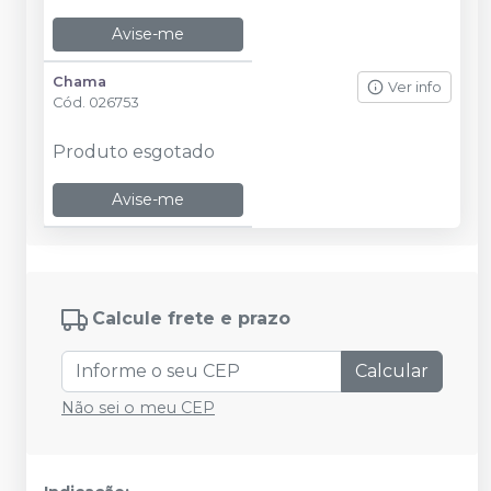
Avise-me
Chama
Ver info
Cód.
026753
Produto esgotado
Avise-me
Calcule frete e prazo
Calcular
Não sei o meu CEP