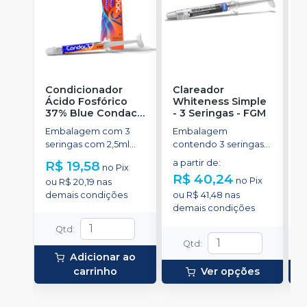
Condicionador
Clareador
R
Ácido Fosfórico
Whiteness Simple
X
37% Blue Condac
-
- 3 Seringas
-
FGM
E
FGM
Embalagem com 3
Embalagem
s
seringas com 2,5ml
contendo 3 seringas
a
cada uma e 3
com 3g de gel cada
R$ 19,58
a partir de
:
R
no
Pix
ponteiras para
uma.
R$ 40,24
no
Pix
ou
R$ 20,19
nas
aplicação.
o
demais condições
ou
R$ 41,48
nas
d
demais condições
Qtd
:
Qtd
:
Adicionar ao
carrinho
Ver opções