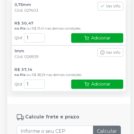
0,75mm
Ver info
Cód.
027403
R$ 30,47
no
Pix
ou
R$ 31,41
nas demais condições
Adicionar
Qtd
:
1mm
Ver info
Cód.
026939
R$ 37,14
no
Pix
ou
R$ 38,29
nas demais condições
Adicionar
Qtd
:
Calcule frete e prazo
Calcular