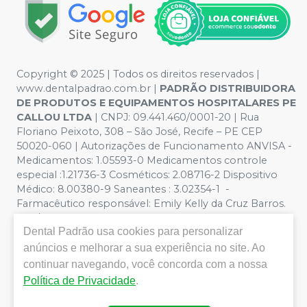
Copyright © 2025 | Todos os direitos reservados |
www.dentalpadrao.com.br |
PADRÃO DISTRIBUIDORA
DE PRODUTOS E EQUIPAMENTOS HOSPITALARES PE
CALLOU LTDA
| CNPJ: 09.441.460/0001-20 | Rua
Floriano Peixoto, 308 – São José, Recife – PE CEP
50020-060 | Autorizações de Funcionamento ANVISA -
Medicamentos: 1.05593-0 Medicamentos controle
especial :1.21736-3 Cosméticos: 2.08716-2 Dispositivo
Médico: 8.00380-9 Saneantes : 3.02354-1 -
Farmacêutico responsável: Emily Kelly da Cruz Barros.
CRF/PE nº 10109 | Política de Privacidade e Segurança -
Dental Padrão
usa cookies para personalizar
Fotos meramente ilustrativas - Os preços e condições
da loja virtual estão sujeitos a alterações. Em caso de
anúncios e melhorar a sua experiência no site. Ao
divergência de preços no site, o valor válido é o do
continuar navegando, você concorda com a nossa
Carrinho de Compra. Não vendemos por atacado, por
Política de Privacidade
.
isso nos reservamos o direito de não atender compras
de grandes volumes pelo site.