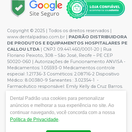
Copyright © 2025 | Todos os direitos reservados |
www.dentalpadrao.com.br |
PADRÃO DISTRIBUIDORA
DE PRODUTOS E EQUIPAMENTOS HOSPITALARES PE
CALLOU LTDA
| CNPJ: 09.441.460/0001-20 | Rua
Floriano Peixoto, 308 – São José, Recife – PE CEP
50020-060 | Autorizações de Funcionamento ANVISA -
Medicamentos: 1.05593-0 Medicamentos controle
especial :1.21736-3 Cosméticos: 2.08716-2 Dispositivo
Médico: 8.00380-9 Saneantes : 3.02354-1 -
Farmacêutico responsável: Emily Kelly da Cruz Barros.
CRF/PE nº 10109 | Política de Privacidade e Segurança -
Dental Padrão
usa cookies para personalizar
Fotos meramente ilustrativas - Os preços e condições
da loja virtual estão sujeitos a alterações. Em caso de
anúncios e melhorar a sua experiência no site. Ao
divergência de preços no site, o valor válido é o do
continuar navegando, você concorda com a nossa
Carrinho de Compra. Não vendemos por atacado, por
Política de Privacidade
.
isso nos reservamos o direito de não atender compras
de grandes volumes pelo site.