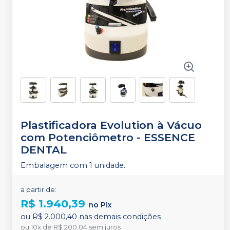
Plastificadora Evolution à Vácuo
com Potenciômetro
-
ESSENCE
DENTAL
Embalagem com 1 unidade.
a partir de:
R$ 1.940,39
no
Pix
ou
R$ 2.000,40
nas demais condições
ou
10
x
de
R$ 200,04
sem juros