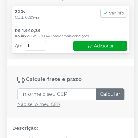
220v
Ver info
Cód.
029943
R$ 1.940,39
no
Pix
ou
R$ 2.000,40
nas demais condições
Adicionar
Qtd
:
Calcule frete e prazo
Calcular
Não sei o meu CEP
Descrição: