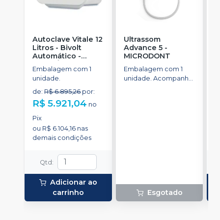
Autoclave Vitale 12
Ultrassom
A
Litros - Bivolt
Advance 5
-
L
Automático
-
MICRODONT
A
CRISTÓFOLI
C
Embalagem com 1
Embalagem com 1
E
unidade.
unidade. Acompanha
u
um conjunto de cinco
de
:
R$ 6.895,26
por
:
d
pontas inclusas no kit:
R$ 5.921,04
R
no
2 pontas G1, 1 ponta
G2, 1 ponta G4 e 1
Pix
P
ponta P1.
ou
R$ 6.104,16
nas
o
demais condições
d
Qtd
:
Adicionar ao
carrinho
Esgotado