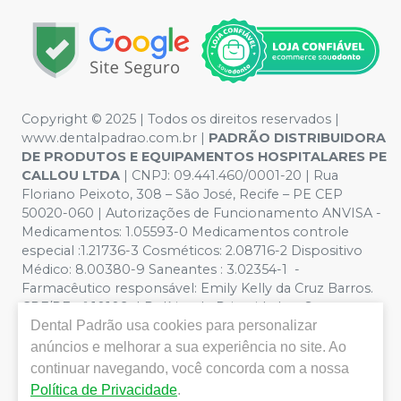
Copyright © 2025 | Todos os direitos reservados |
www.dentalpadrao.com.br |
PADRÃO DISTRIBUIDORA
DE PRODUTOS E EQUIPAMENTOS HOSPITALARES PE
CALLOU LTDA
| CNPJ: 09.441.460/0001-20 | Rua
Floriano Peixoto, 308 – São José, Recife – PE CEP
50020-060 | Autorizações de Funcionamento ANVISA -
Medicamentos: 1.05593-0 Medicamentos controle
especial :1.21736-3 Cosméticos: 2.08716-2 Dispositivo
Médico: 8.00380-9 Saneantes : 3.02354-1 -
Farmacêutico responsável: Emily Kelly da Cruz Barros.
CRF/PE nº 10109 | Política de Privacidade e Segurança -
Dental Padrão
usa cookies para personalizar
Fotos meramente ilustrativas - Os preços e condições
da loja virtual estão sujeitos a alterações. Em caso de
anúncios e melhorar a sua experiência no site. Ao
divergência de preços no site, o valor válido é o do
continuar navegando, você concorda com a nossa
Carrinho de Compra. Não vendemos por atacado, por
Política de Privacidade
.