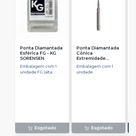
Ponta Diamantada
Ponta Diamantada
P
Esférica FG
-
KG
Cônica
I
SORENSEN
Extremidade
-
Arredondada FG
-
Embalagem com 1
Embalagem com 1
E
KG SORENSEN
unidade FG (alta
unidade.
u
rotação).
a
R
o
d
Esgotado
Esgotado