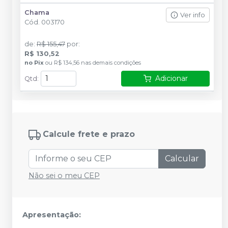
Chama
Ver info
Cód.
003170
de
:
R$ 155,47
por
:
R$ 130,52
no
Pix
ou
R$ 134,56
nas demais condições
Adicionar
Qtd
:
Calcule frete e prazo
Calcular
Não sei o meu CEP
Apresentação: