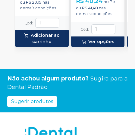
R$ 40,24
no
Pix
ou
R$ 20,19
nas
aplicação.
o
demais condições
ou
R$ 41,48
nas
d
demais condições
Qtd
:
Qtd
:
Adicionar ao
carrinho
Ver opções
Não achou algum produto?
Sugira para a
Dental Padrão
Sugerir produtos