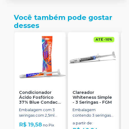
Você também pode gostar
desses
ATÉ
-
10
%
Condicionador
Clareador
R
Ácido Fosfórico
Whiteness Simple
X
37% Blue Condac
-
- 3 Seringas
-
FGM
E
FGM
Embalagem com 3
Embalagem
s
seringas com 2,5ml
contendo 3 seringas
a
cada uma e 3
com 3g de gel cada
R$ 19,58
a partir de
:
R
no
Pix
ponteiras para
uma.