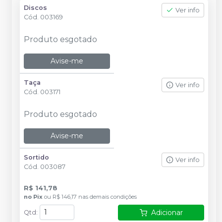
Discos
Ver info
Cód.
003169
Produto esgotado
Avise-me
Taça
Ver info
Cód.
003171
Produto esgotado
Avise-me
Sortido
Ver info
Cód.
003087
R$ 141,78
no
Pix
ou
R$ 146,17
nas demais condições
Adicionar
Qtd
: