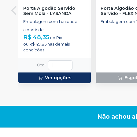
Porta Algodão Servido
Porta Algodão 
Sem Mola
-
LYSANDA
Servido
-
FLEXI
Embalagem com 1 unidade.
Embalagem com 1
a partir de
:
R$ 48,35
no
Pix
ou
R$ 49,85
nas demais
condições
Qtd
:
Ver opções
Esgo
Não achou a