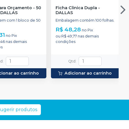
ara Orçamento - 50
Ficha Clinica Dupla
-
-
DALLAS
DALLAS
m com 1 bloco de 50
Embalagem contém 100 folhas.
R$ 48,28
no
Pix
31
no
Pix
ou
R$ 49,77
nas demais
,46
nas demais
condições
es
td
:
Qtd
:
cionar ao carrinho
Adicionar ao carrinho
ugerir produtos