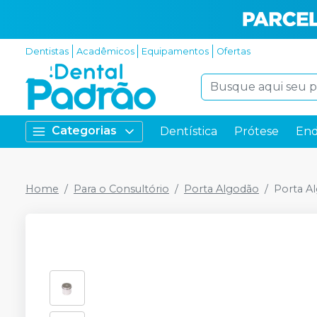
Dentistas
Acadêmicos
Equipamentos
Ofertas
Categorias
Dentística
Prótese
End
Home
Para o Consultório
Porta Algodão
Porta A