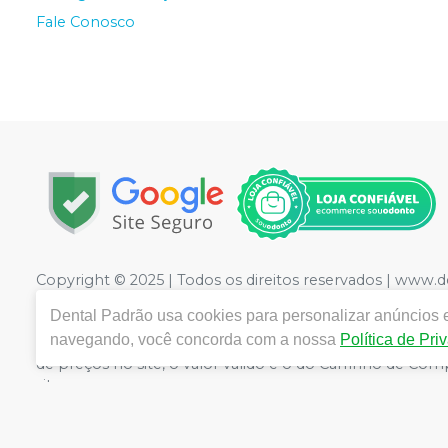
Fale Conosco
Copyright © 2025 | Todos os direitos reservados | www.
LTDA
| CNPJ: 09.441.460/0001-20 | Rua Floriano Peixot
Dental Padrão
usa cookies para personalizar anúncios e
Medicamentos controle especial :1.21736-3 Cosméticos: 2
navegando, você concorda com a nossa
Política de Pri
CRF/PE nº 10109 | Política de Privacidade e Segurança - F
de preços no site, o valor válido é o do Carrinho de C
site.