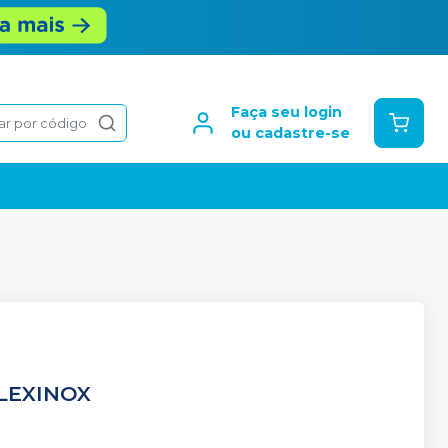
Faça seu login
ar por código
ou cadastre-se
LEXINOX