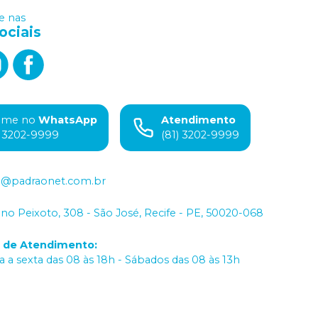
 nas
ociais
ame no
WhatsApp
Atendimento
) 3202-9999
(81) 3202-9999
o@padraonet.com.br
iano Peixoto, 308 - São José, Recife - PE, 50020-068
o de Atendimento
:
 a sexta das 08 às 18h - Sábados das 08 às 13h