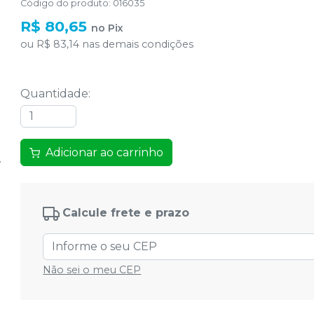
Código do produto
:
016035
R$ 80,65
no
Pix
ou
R$ 83,14
nas demais condições
Quantidade
:
Adicionar ao carrinho
Calcule frete e prazo
Não sei o meu CEP