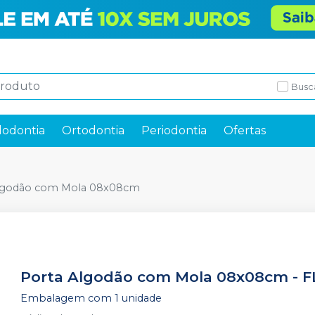
Busc
odontia
Ortodontia
Periodontia
Ofertas
lgodão com Mola 08x08cm
Porta Algodão com Mola 08x08cm
-
F
Embalagem com 1 unidade