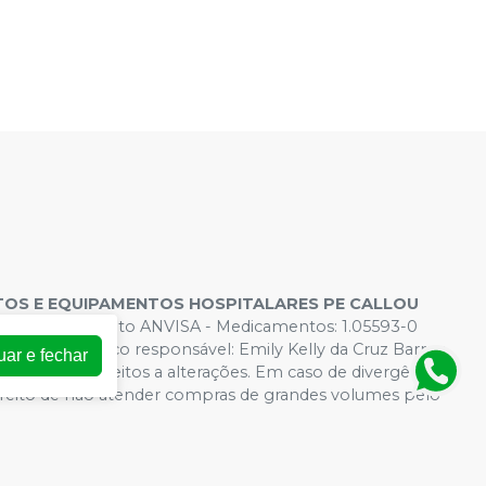
OS E EQUIPAMENTOS HOSPITALARES PE CALLOU
s de Funcionamento ANVISA - Medicamentos: 1.05593-0
 - Farmacêutico responsável: Emily Kelly da Cruz Barros.
uar e fechar
rtual estão sujeitos a alterações. Em caso de divergência
direito de não atender compras de grandes volumes pelo