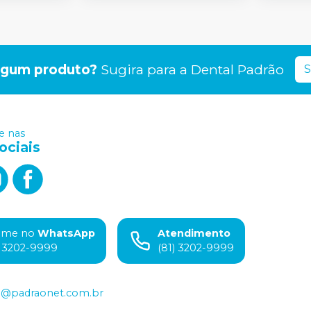
lgum produto?
Sugira para a
Dental Padrão
S
 nas
ociais
ame no
WhatsApp
Atendimento
) 3202-9999
(81) 3202-9999
o@padraonet.com.br