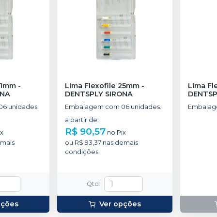
 31mm
-
Lima Flexofile 25mm
-
Lima Fl
ONA
DENTSPLY SIRONA
DENTSP
6 unidades.
Embalagem com 06 unidades.
Embalag
a partir de
:
R$ 90,57
ix
no
Pix
mais
ou
R$ 93,37
nas demais
condições
Qtd
:
pções
Ver opções