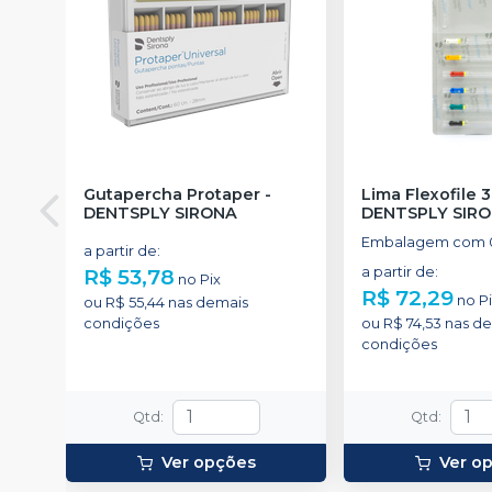
Gutapercha Protaper
-
Lima Flexofile
DENTSPLY SIRONA
DENTSPLY SIR
Embalagem com 0
a partir de
:
R$ 53,78
a partir de
:
no
Pix
R$ 72,29
no
P
ou
R$ 55,44
nas demais
condições
ou
R$ 74,53
nas de
condições
Qtd
:
Qtd
:
Ver opções
Ver o