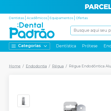
Dentistas
Acadêmicos
Equipamentos
Ofertas
Categorias
Dentística
Prótese
End
Home
Endodontia
Régua
Régua Endodôntica Al