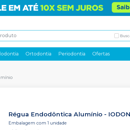
Busc
odontia
Ortodontia
Periodontia
Ofertas
umínio
Régua Endodôntica Alumínio
-
IODO
Embalagem com 1 unidade