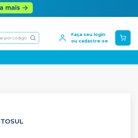
Faça seu login
ar por código
ou cadastre-se
NTOSUL