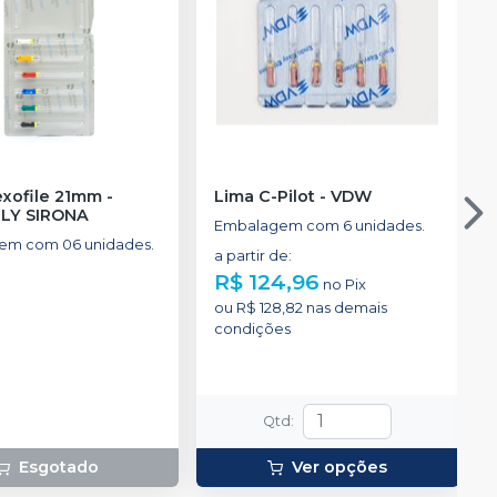
exofile 21mm
-
Lima C-Pilot
-
VDW
L
LY SIRONA
Embalagem com 6 unidades.
em com 06 unidades.
a partir de
:
R$ 124,96
no
Pix
ou
R$ 128,82
nas demais
condições
Qtd
:
Esgotado
Ver opções