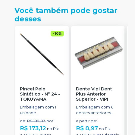
Você também pode gostar
desses
-
10
%
Pincel Pelo
Dente Vipi Dent
R
Sintético - N° 24
-
Plus Anterior
F
TOKUYAMA
Superior
-
VIPI
R
P
Embalagem com 1
Embalagem com 6
E
unidade.
dentes anteriores
s
superiores.
p
de
:
R$ 199,03
por
:
a partir de
:
a
R$ 173,12
R$ 8,97
R
no
Pix
no
Pix