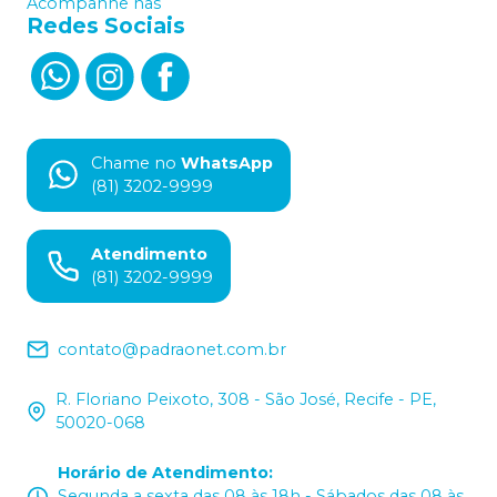
Acompanhe nas
Redes Sociais
Chame no
WhatsApp
(81) 3202-9999
Atendimento
(81) 3202-9999
contato@padraonet.com.br
R. Floriano Peixoto, 308 - São José, Recife - PE,
50020-068
Horário de Atendimento
:
Segunda a sexta das 08 às 18h - Sábados das 08 às