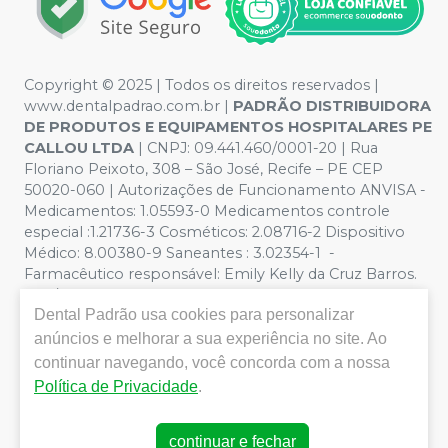
Copyright © 2025 | Todos os direitos reservados |
www.dentalpadrao.com.br |
PADRÃO DISTRIBUIDORA
DE PRODUTOS E EQUIPAMENTOS HOSPITALARES PE
CALLOU LTDA
| CNPJ: 09.441.460/0001-20 | Rua
Floriano Peixoto, 308 – São José, Recife – PE CEP
50020-060 | Autorizações de Funcionamento ANVISA -
Medicamentos: 1.05593-0 Medicamentos controle
especial :1.21736-3 Cosméticos: 2.08716-2 Dispositivo
Médico: 8.00380-9 Saneantes : 3.02354-1 -
Farmacêutico responsável: Emily Kelly da Cruz Barros.
CRF/PE nº 10109 | Política de Privacidade e Segurança -
Dental Padrão
usa cookies para personalizar
Fotos meramente ilustrativas - Os preços e condições
da loja virtual estão sujeitos a alterações. Em caso de
anúncios e melhorar a sua experiência no site. Ao
divergência de preços no site, o valor válido é o do
continuar navegando, você concorda com a nossa
Carrinho de Compra. Não vendemos por atacado, por
Política de Privacidade
.
isso nos reservamos o direito de não atender compras
de grandes volumes pelo site.
continuar e fechar