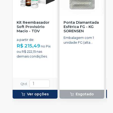
Kit Reembasador
Ponta Diamantada
R
Soft Provisório
Esférica FG
-
KG
S
Macio
-
TDV
SORENSEN
Embalagem com 1
C
a partir de
:
unidade FG (alta
p
R$ 215,49
no
Pix
rotação).
t
a
ou
R$ 222,15
nas
demais condições
o
d
Qtd
:
Ver opções
Esgotado