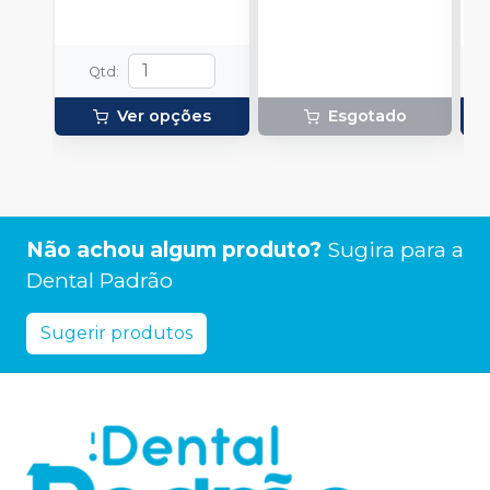
Qtd
:
Ver opções
Esgotado
Não achou algum produto?
Sugira para a
Dental Padrão
Sugerir produtos