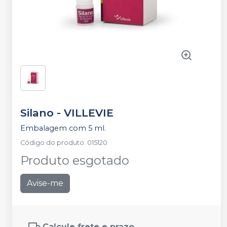
Silano
-
VILLEVIE
Embalagem com 5 ml.
Código do produto
:
015120
Produto esgotado
Avise-me
Calcule frete e prazo