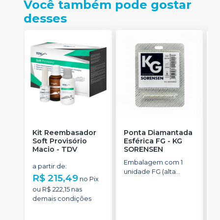
Você também pode gostar
desses
Kit Reembasador
Ponta Diamantada
R
Soft Provisório
Esférica FG
-
KG
S
Macio
-
TDV
SORENSEN
Embalagem com 1
C
a partir de
:
unidade FG (alta
p
R$ 215,49
no
Pix
rotação).
t
a
ou
R$ 222,15
nas
demais condições
o
d