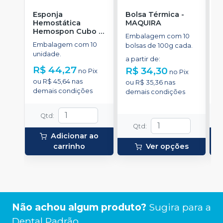
Esponja
Bolsa Térmica
-
C
Hemostática
MAQUIRA
c
Hemospon Cubo -
A
Embalagem com 10
10 unidades
-
B
Embalagem com 10
E
bolsas de 100g cada.
MAQUIRA
unidade.
R
a partir de
:
R$ 44,27
R$ 34,30
no
Pix
no
Pix
o
ou
R$ 45,64
nas
d
ou
R$ 35,36
nas
demais condições
demais condições
Qtd
:
Qtd
:
Adicionar ao
carrinho
Ver opções
Não achou algum produto?
Sugira para a
Dental Padrão