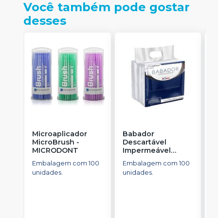
Você também pode gostar
desses
Microaplicador
Babador
B
MicroBrush
-
Descartável
I
MICRODONT
Impermeável
B
Branco
-
SSPLUS
Embalagem com 100
Embalagem com 100
E
unidades.
unidades.
u