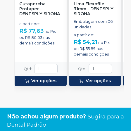
Gutapercha
Lima Flexofile
L
Protaper
-
31mm
-
DENTSPLY
DENTSPLY SIRONA
SIRONA
S
Embalagem com 06
E
a partir de
:
unidades.
u
R$ 77,63
no
Pix
a partir de
:
a
ou
R$ 80,03
nas
R$ 54,21
R
no
Pix
demais condições
ou
R$ 55,89
nas
o
demais condições
d
Qtd
:
Qtd
:
Ver opções
Ver opções
Não achou algum produto?
Sugira para a
Dental Padrão