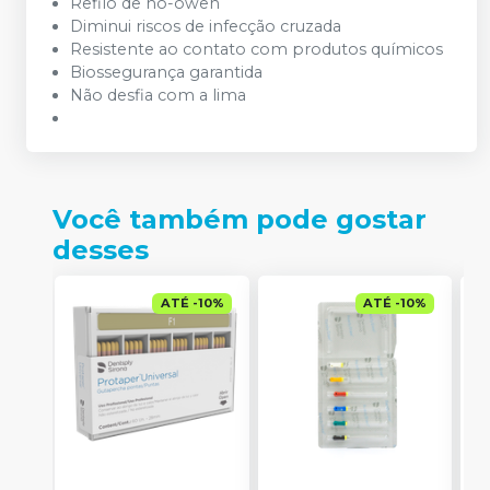
Refilo de no-owen
Diminui riscos de infecção cruzada
Resistente ao contato com produtos químicos
Biossegurança garantida
Não desfia com a lima
Você também pode gostar
desses
ATÉ
-
10
%
ATÉ
-
10
%