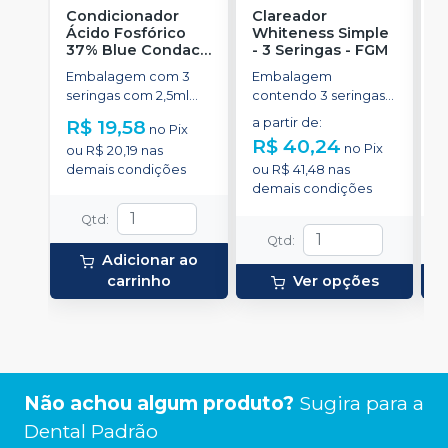
Condicionador
Clareador
R
Ácido Fosfórico
Whiteness Simple
X
37% Blue Condac
-
- 3 Seringas
-
FGM
E
FGM
Embalagem com 3
Embalagem
s
seringas com 2,5ml
contendo 3 seringas
a
cada uma e 3
com 3g de gel cada
R$ 19,58
a partir de
:
R
no
Pix
ponteiras para
uma.
R$ 40,24
no
Pix
ou
R$ 20,19
nas
aplicação.
o
demais condições
ou
R$ 41,48
nas
d
demais condições
Qtd
:
Qtd
:
Adicionar ao
carrinho
Ver opções
Não achou algum produto?
Sugira para a
Dental Padrão