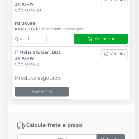
20.10.417
Cód.
034688
R$ 30,88
no
Pix
ou
R$ 31,83
nas demais condições
Adicionar
Qtd
:
1º Molar S/E Gan. Dist.
Ver info
20.10.418
Cód.
034689
Produto esgotado
Avise-me
Calcule frete e prazo