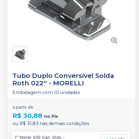
Tubo Duplo Conversível Solda
Roth 022''
-
MORELLI
Embalagem com 10 unidades
a partir de:
R$ 30,88
no
Pix
ou
R$ 31,83
nas demais condições
1º Molar S/D Gan. Dist. -
Ver info