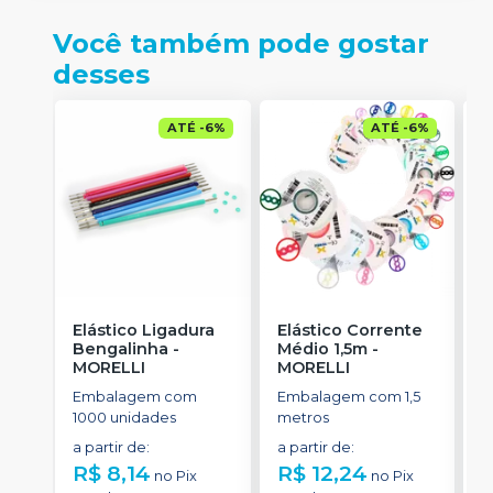
Você também pode gostar
desses
ATÉ
-
6
%
ATÉ
-
6
%
Elástico Ligadura
Elástico Corrente
C
Bengalinha
-
Médio 1,5m
-
A
MORELLI
MORELLI
u
M
Embalagem com
Embalagem com 1,5
E
1000 unidades
metros
e
d
a partir de
:
a partir de
:
d
R$ 8,14
R$ 12,24
R
no
Pix
no
Pix