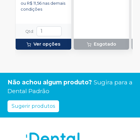
ou
R$ 11,56
nas demais
condições
Qtd
:
Ver opções
Esgotado
Não achou algum produto?
Sugira para a
Dental Padrão
Sugerir produtos