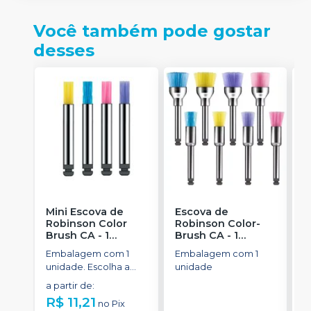
Você também pode gostar
desses
Mini Escova de
Escova de
P
Robinson Color
Robinson Color-
H
Brush CA - 1
Brush CA - 1
1
unidade
-
unidade
-
Embalagem com 1
Embalagem com 1
AMERICAN BURRS
AMERICAN BURRS
unidade. Escolha a
unidade
cor.
a partir de
:
R$ 11,21
no
Pix