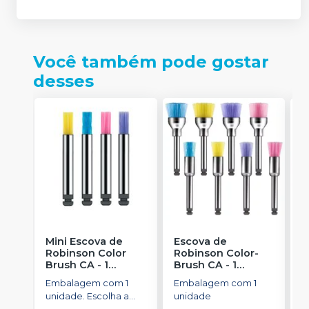
Você também pode gostar
desses
Mini Escova de
Escova de
P
Robinson Color
Robinson Color-
H
Brush CA - 1
Brush CA - 1
1
unidade
-
unidade
-
Embalagem com 1
Embalagem com 1
AMERICAN BURRS
AMERICAN BURRS
unidade. Escolha a
unidade