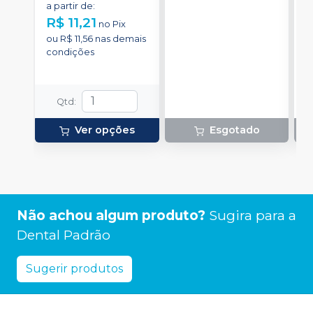
cor.
a partir de
:
R$ 11,21
no
Pix
ou
R$ 11,56
nas demais
condições
Qtd
:
Ver opções
Esgotado
Não achou algum produto?
Sugira para a
Dental Padrão
Sugerir produtos