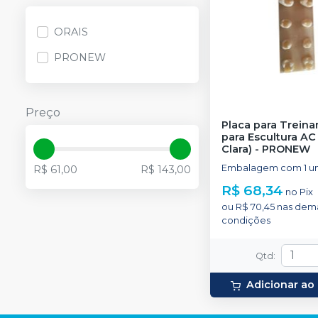
ORAIS
PRONEW
Preço
Placa para Trein
para Escultura AC 
Clara)
-
PRONEW
Embalagem com 1 u
R$ 61,00
R$ 143,00
R$ 68,34
no
Pix
ou
R$ 70,45
nas dema
condições
Qtd
:
Adicionar ao