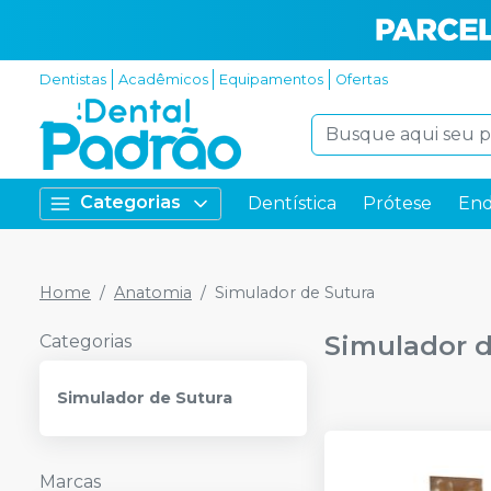
Dentistas
Acadêmicos
Equipamentos
Ofertas
Categorias
Dentística
Prótese
End
Home
Anatomia
Simulador de Sutura
Simulador d
Categorias
Simulador de Sutura
Marcas