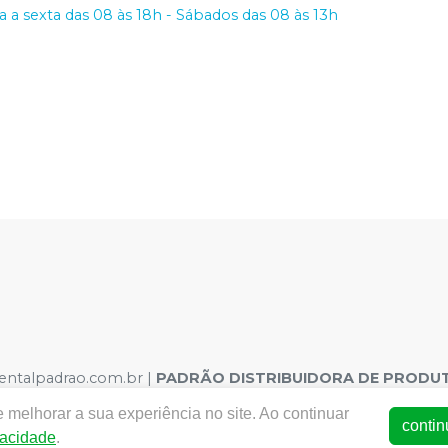
 a sexta das 08 às 18h - Sábados das 08 às 13h
dentalpadrao.com.br |
PADRÃO DISTRIBUIDORA DE PRODUT
o, 308 – São José, Recife – PE CEP 50020-060 | Autorizaçõe
 melhorar a sua experiência no site. Ao continuar
.08716-2 Dispositivo Médico: 8.00380-9 Saneantes : 3.02354-1
contin
vacidade
.
otos meramente ilustrativas - Os preços e condições da loja vi