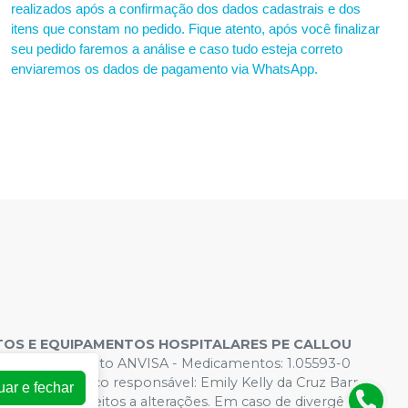
realizados após a confirmação dos dados cadastrais e dos
itens que constam no pedido. Fique atento, após você finalizar
seu pedido faremos a análise e caso tudo esteja correto
enviaremos os dados de pagamento via WhatsApp.
OS E EQUIPAMENTOS HOSPITALARES PE CALLOU
s de Funcionamento ANVISA - Medicamentos: 1.05593-0
 - Farmacêutico responsável: Emily Kelly da Cruz Barros.
uar e fechar
rtual estão sujeitos a alterações. Em caso de divergência