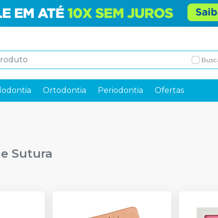
Busc
odontia
Ortodontia
Periodontia
Ofertas
e Sutura