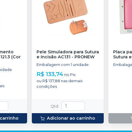
amento
Pele Simuladora para Sutura
Placa p
121.3 (Cor
e Incisão AC131
-
PRONEW
Sutura e
Embalagem com 1 unidade.
Embalage
nidade
R$ 133,74
no
Pix
ou
R$ 137,88
nas demais
is
condições
Qtd
:
 carrinho
Adicionar ao carrinho