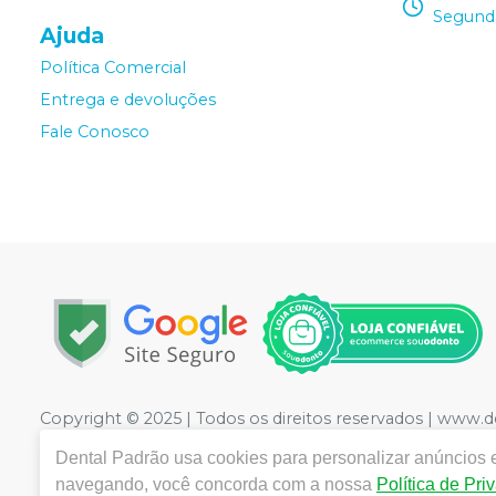
Segunda
Ajuda
Política Comercial
Entrega e devoluções
Fale Conosco
Copyright © 2025 | Todos os direitos reservados | www.
LTDA
| CNPJ: 09.441.460/0001-20 | Rua Floriano Peixot
Dental Padrão
usa cookies para personalizar anúncios e
Medicamentos controle especial :1.21736-3 Cosméticos: 2
navegando, você concorda com a nossa
Política de Pri
CRF/PE nº 10109 | Política de Privacidade e Segurança - F