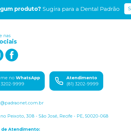
lgum produto?
Sugira para a
Dental Padrão
S
 nas
ociais
ame no
WhatsApp
Atendimento
) 3202-9999
(81) 3202-9999
o@padraonet.com.br
iano Peixoto, 308 - São José, Recife - PE, 50020-068
o de Atendimento
: