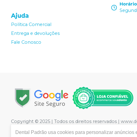
Horári
Segunda
Ajuda
Política Comercial
Entrega e devoluções
Fale Conosco
Copyright © 2025 | Todos os direitos reservados | www.
LTDA
| CNPJ: 09.441.460/0001-20 | Rua Floriano Peixot
Dental Padrão
usa cookies para personalizar anúncios e
Medicamentos controle especial :1.21736-3 Cosméticos: 2