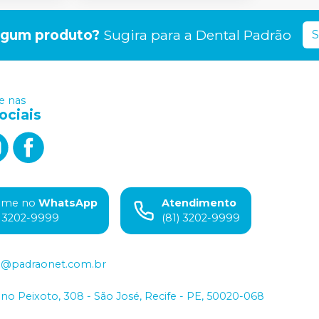
lgum produto?
Sugira para a
Dental Padrão
S
 nas
ociais
ame no
WhatsApp
Atendimento
) 3202-9999
(81) 3202-9999
o@padraonet.com.br
iano Peixoto, 308 - São José, Recife - PE, 50020-068