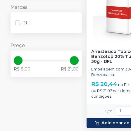
Marcas
DFL
Preço
Anestésico Tópic
Benzotop 20% Tutt
30g
-
DFL
R$ 8,00
R$ 21,00
Embalagem com 30
Benzocaína.
R$ 20,44
no
Pix
ou
R$ 21,07
nas dema
condições
Qtd
:
Adicionar ao