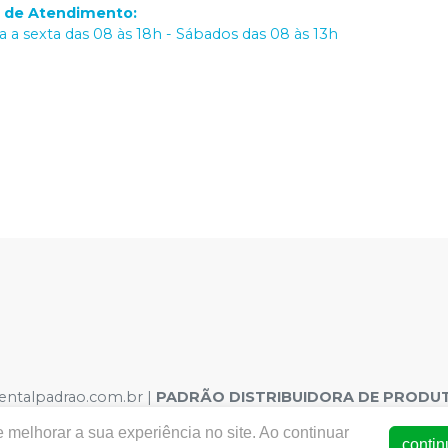
o de Atendimento
:
 a sexta das 08 às 18h - Sábados das 08 às 13h
dentalpadrao.com.br |
PADRÃO DISTRIBUIDORA DE PRODUT
o, 308 – São José, Recife – PE CEP 50020-060 | Autorizaçõe
 melhorar a sua experiência no site. Ao continuar
.08716-2 Dispositivo Médico: 8.00380-9 Saneantes : 3.02354-1
contin