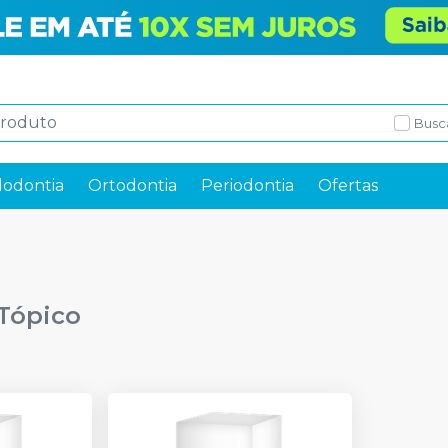
Busc
odontia
Ortodontia
Periodontia
Ofertas
Tópico