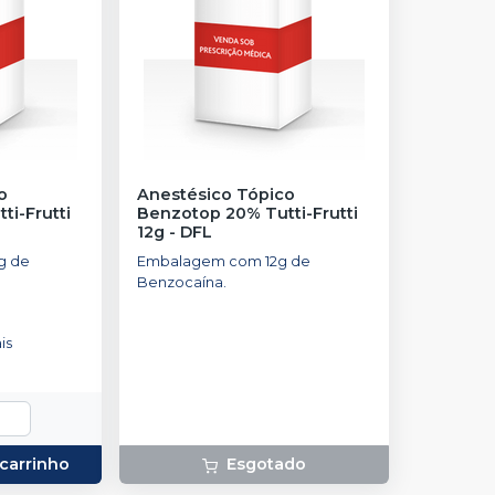
o
Anestésico Tópico
i-Frutti
Benzotop 20% Tutti-Frutti
12g
-
DFL
g de
Embalagem com 12g de
Benzocaína.
is
 carrinho
Esgotado