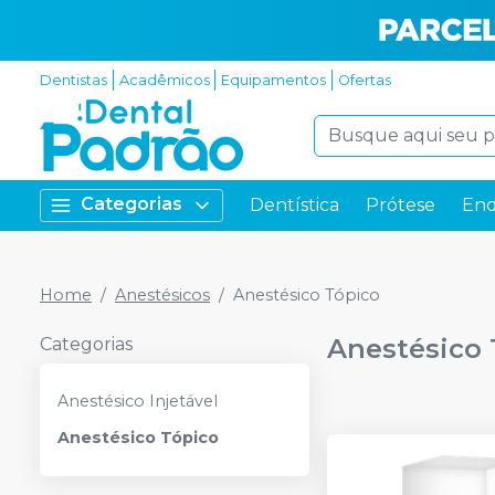
Dentistas
Acadêmicos
Equipamentos
Ofertas
Categorias
Dentística
Prótese
End
Home
Anestésicos
Anestésico Tópico
Anestésico 
Categorias
Anestésico Injetável
Anestésico Tópico