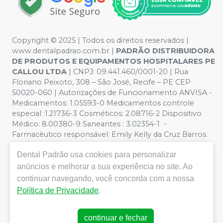
Copyright © 2025 | Todos os direitos reservados |
www.dentalpadrao.com.br |
PADRÃO DISTRIBUIDORA
DE PRODUTOS E EQUIPAMENTOS HOSPITALARES PE
CALLOU LTDA
| CNPJ: 09.441.460/0001-20 | Rua
Floriano Peixoto, 308 – São José, Recife – PE CEP
50020-060 | Autorizações de Funcionamento ANVISA -
Medicamentos: 1.05593-0 Medicamentos controle
especial :1.21736-3 Cosméticos: 2.08716-2 Dispositivo
Médico: 8.00380-9 Saneantes : 3.02354-1 -
Farmacêutico responsável: Emily Kelly da Cruz Barros.
CRF/PE nº 10109 | Política de Privacidade e Segurança -
Dental Padrão
usa cookies para personalizar
Fotos meramente ilustrativas - Os preços e condições
da loja virtual estão sujeitos a alterações. Em caso de
anúncios e melhorar a sua experiência no site. Ao
divergência de preços no site, o valor válido é o do
continuar navegando, você concorda com a nossa
Carrinho de Compra. Não vendemos por atacado, por
Política de Privacidade
.
isso nos reservamos o direito de não atender compras
de grandes volumes pelo site.
continuar e fechar