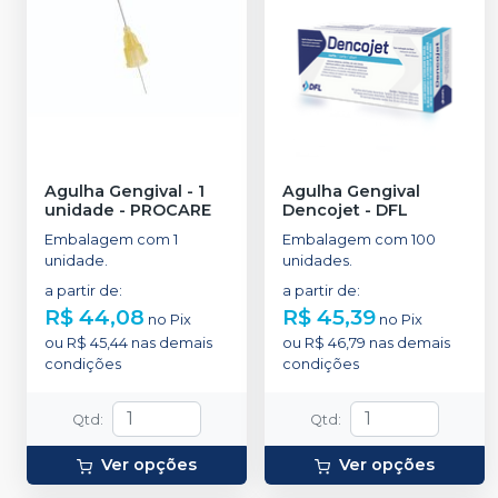
Agulha Gengival - 1
Agulha Gengival
unidade
-
PROCARE
Dencojet
-
DFL
Embalagem com 1
Embalagem com 100
unidade.
unidades.
a partir de
:
a partir de
:
R$ 44,08
R$ 45,39
no
Pix
no
Pix
ou
R$ 45,44
nas demais
ou
R$ 46,79
nas demais
condições
condições
Qtd
:
Qtd
:
Ver opções
Ver opções