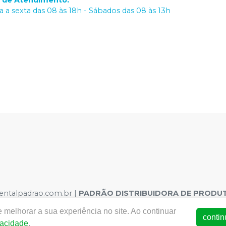
o de Atendimento
:
 a sexta das 08 às 18h - Sábados das 08 às 13h
dentalpadrao.com.br |
PADRÃO DISTRIBUIDORA DE PRODUT
o, 308 – São José, Recife – PE CEP 50020-060 | Autorizaçõe
 melhorar a sua experiência no site. Ao continuar
.08716-2 Dispositivo Médico: 8.00380-9 Saneantes : 3.02354-1
contin
vacidade
.
otos meramente ilustrativas - Os preços e condições da loja vi