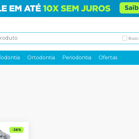
Busc
odontia
Ortodontia
Periodontia
Ofertas
-
36
%