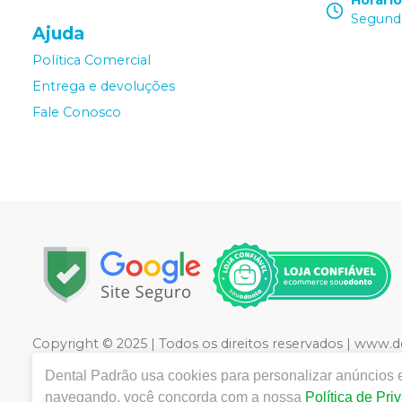
Horári
Segunda
Ajuda
Política Comercial
Entrega e devoluções
Fale Conosco
Copyright © 2025 | Todos os direitos reservados | www.
LTDA
| CNPJ: 09.441.460/0001-20 | Rua Floriano Peixot
Dental Padrão
usa cookies para personalizar anúncios e
Medicamentos controle especial :1.21736-3 Cosméticos: 2
navegando, você concorda com a nossa
Política de Pri
CRF/PE nº 10109 | Política de Privacidade e Segurança - F