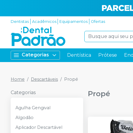
Dentistas
Acadêmicos
Equipamentos
Ofertas
Categorias
Dentística
Prótese
End
Home
Descartáveis
Propé
Propé
Categorias
Agulha Gengival
Algodão
Aplicador Descartável