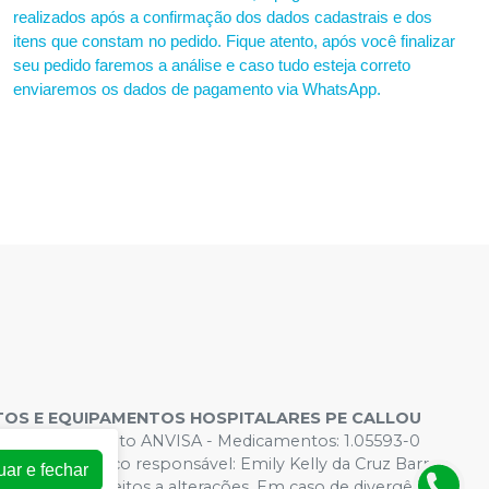
realizados após a confirmação dos dados cadastrais e dos
itens que constam no pedido. Fique atento, após você finalizar
seu pedido faremos a análise e caso tudo esteja correto
enviaremos os dados de pagamento via WhatsApp.
OS E EQUIPAMENTOS HOSPITALARES PE CALLOU
s de Funcionamento ANVISA - Medicamentos: 1.05593-0
 - Farmacêutico responsável: Emily Kelly da Cruz Barros.
uar e fechar
rtual estão sujeitos a alterações. Em caso de divergência