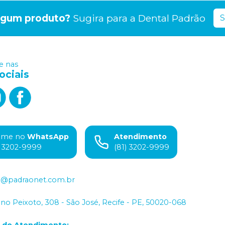
lgum produto?
Sugira para a
Dental Padrão
S
 nas
ociais
ame no
WhatsApp
Atendimento
) 3202-9999
(81) 3202-9999
o@padraonet.com.br
iano Peixoto, 308 - São José, Recife - PE, 50020-068