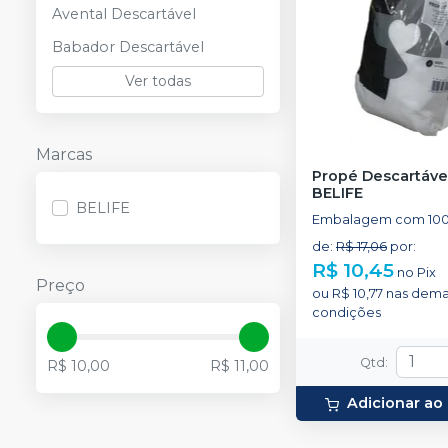
Avental Descartável
Babador Descartável
Ver todas
Marcas
Propé Descartáve
BELIFE
BELIFE
Embalagem com 100 
de
:
R$ 17,06
por
:
R$ 10,45
no
Pix
Preço
ou
R$ 10,77
nas dema
condições
Qtd
:
R$ 10,00
R$ 11,00
Adicionar ao