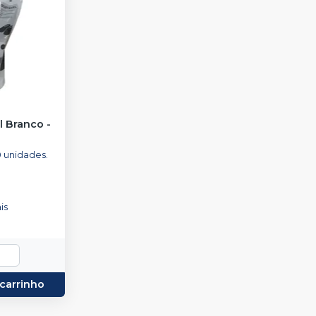
l Branco
-
unidades.
is
 carrinho