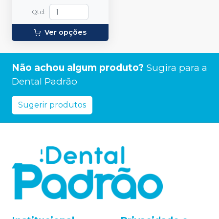
Qtd
:
Ver opções
Não achou algum produto?
Sugira para a
Dental Padrão
Sugerir produtos