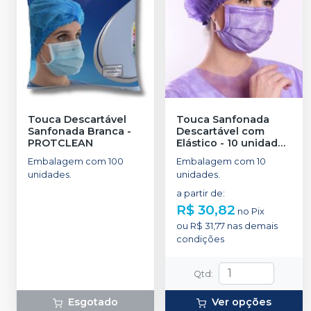
Touca Descartável
Touca Sanfonada
Sanfonada Branca
-
Descartável com
PROTCLEAN
Elástico - 10 unidades
-
PROTDESC
Embalagem com 100
Embalagem com 10
unidades.
unidades.
a partir de
:
R$ 30,82
no
Pix
ou
R$ 31,77
nas demais
condições
Qtd
:
Esgotado
Ver opções