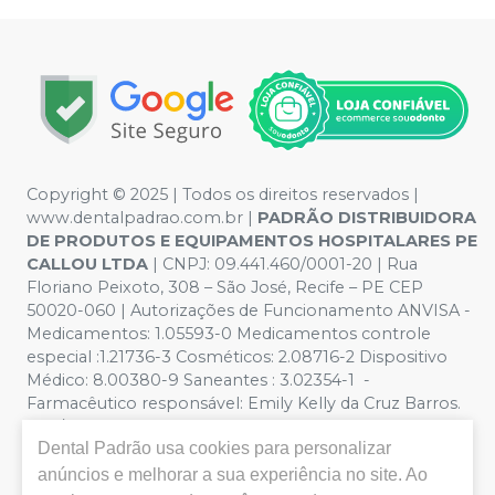
Copyright © 2025 | Todos os direitos reservados |
www.dentalpadrao.com.br |
PADRÃO DISTRIBUIDORA
DE PRODUTOS E EQUIPAMENTOS HOSPITALARES PE
CALLOU LTDA
| CNPJ: 09.441.460/0001-20 | Rua
Floriano Peixoto, 308 – São José, Recife – PE CEP
50020-060 | Autorizações de Funcionamento ANVISA -
Medicamentos: 1.05593-0 Medicamentos controle
especial :1.21736-3 Cosméticos: 2.08716-2 Dispositivo
Médico: 8.00380-9 Saneantes : 3.02354-1 -
Farmacêutico responsável: Emily Kelly da Cruz Barros.
CRF/PE nº 10109 | Política de Privacidade e Segurança -
Dental Padrão
usa cookies para personalizar
Fotos meramente ilustrativas - Os preços e condições
da loja virtual estão sujeitos a alterações. Em caso de
anúncios e melhorar a sua experiência no site. Ao