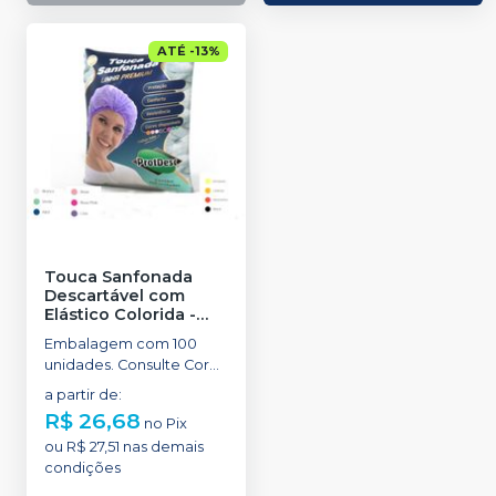
ATÉ
-
13
%
Touca Sanfonada
Descartável com
Elástico Colorida
-
PROTDESC
Embalagem com 100
unidades. Consulte Cores
Disponíveis
a partir de
:
R$ 26,68
no
Pix
ou
R$ 27,51
nas demais
condições