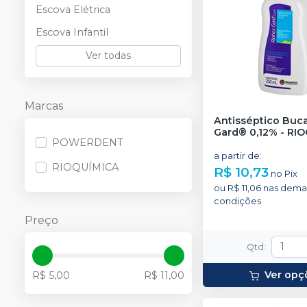
Escova Elétrica
Escova Infantil
Ver todas
Marcas
Antisséptico Buca
Gard® 0,12%
-
RIO
POWERDENT
a partir de
:
RIOQUÍMICA
R$ 10,73
no
Pix
ou
R$ 11,06
nas dema
condições
Preço
Qtd
:
Ver opç
R$ 5,00
R$ 11,00