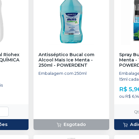
l Riohex
Antisséptico Bucal com
Spray Bu
QUÍMICA
Alcool Mais Ice Menta -
Menta -
250ml
-
POWERDENT
POWER
Embalagem com 250ml
Embalage
15ml cada
is
R$ 5,9
ou
R$ 6,14
Q
ões
Esgotado
Adi