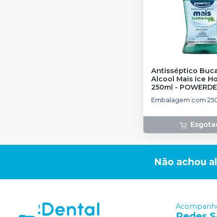
Antisséptico Buc
Alcool Mais Ice Ho
250ml
-
POWERDE
Embalagem com 25
Esgota
Não achou a
Acompanhe
Redes S