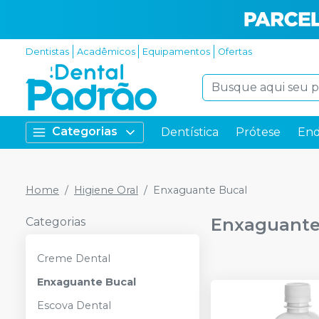
Dentistas
Acadêmicos
Equipamentos
Ofertas
Categorias
Dentística
Prótese
End
Home
Higiene Oral
Enxaguante Bucal
Enxaguante
Categorias
Creme Dental
Enxaguante Bucal
Escova Dental