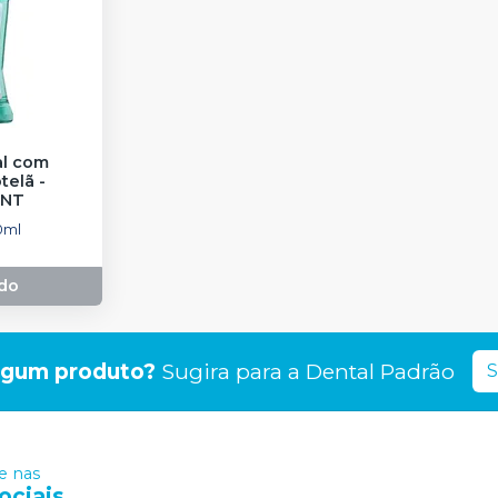
al com
telã -
NT
0ml
do
lgum produto?
Sugira para a
Dental Padrão
S
 nas
ociais