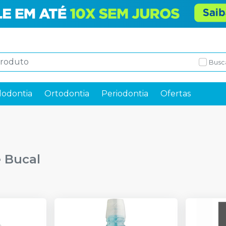
Busc
odontia
Ortodontia
Periodontia
Ofertas
 Bucal