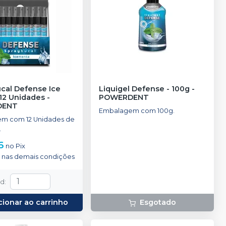
cal Defense Ice
Liquigel Defense - 100g
-
 12 Unidades
-
POWERDENT
DENT
Embalagem com 100g.
m com 12 Unidades de
.
6
no
Pix
nas demais condições
td
:
cionar ao carrinho
Esgotado