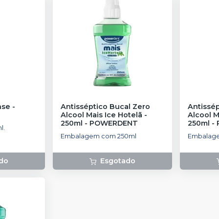
nse
-
Antisséptico Bucal Zero
Antissép
Alcool Mais Ice Hotelã -
Alcool M
250ml
-
POWERDENT
250ml
-
l.
Embalagem com 250ml
Embalag
do
Esgotado