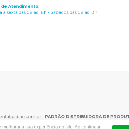
o de Atendimento
:
 a sexta das 08 às 18h - Sábados das 08 às 13h
dentalpadrao.com.br |
PADRÃO DISTRIBUIDORA DE PRODUT
o, 308 – São José, Recife – PE CEP 50020-060 | Autorizaçõe
 melhorar a sua experiência no site. Ao continuar
.08716-2 Dispositivo Médico: 8.00380-9 Saneantes : 3.02354-1