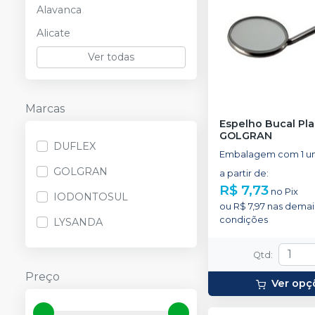
Alavanca
Alicate
Ver todas
Marcas
Espelho Bucal Pl
GOLGRAN
DUFLEX
Embalagem com 1 u
GOLGRAN
a partir de
:
R$ 7,73
no
Pix
IODONTOSUL
ou
R$ 7,97
nas demai
condições
LYSANDA
Qtd
:
Preço
Ver opç