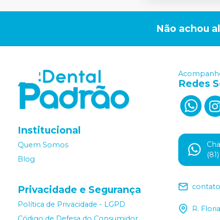
Não achou a
Acompanhe
Redes S
Institucional
Ch
Quem Somos
(81
Blog
contat
Privacidade e Segurança
Política de Privacidade - LGPD
R. Flor
Código de Defesa do Consumidor