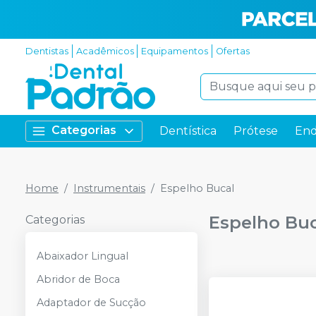
Dentistas
Acadêmicos
Equipamentos
Ofertas
Categorias
Dentística
Prótese
End
Home
Instrumentais
Espelho Bucal
Espelho Buc
Categorias
Abaixador Lingual
Abridor de Boca
Adaptador de Sucção