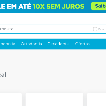
Busc
odontia
Ortodontia
Periodontia
Ofertas
al