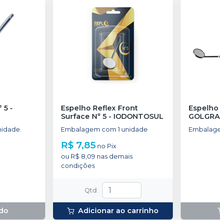
° 5
-
Espelho Reflex Front
Surface N° 5
-
IODONTOSUL
GOLGR
idade.
Embalagem com 1 unidade
Embalage
R$ 7,85
no
Pix
ou
R$ 8,09
nas demais
condições
Qtd
:
do
Adicionar ao carrinho