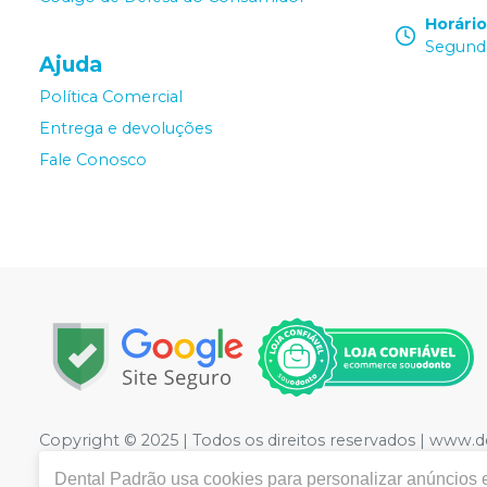
Horári
Segunda
Ajuda
Política Comercial
Entrega e devoluções
Fale Conosco
Copyright © 2025 | Todos os direitos reservados | www.
LTDA
| CNPJ: 09.441.460/0001-20 | Rua Floriano Peixot
Dental Padrão
usa cookies para personalizar anúncios e
Medicamentos controle especial :1.21736-3 Cosméticos: 2