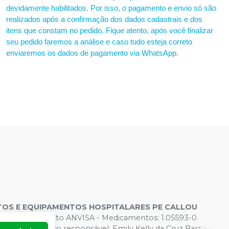
devidamente habilitados. Por isso, o pagamento e envio só são
realizados após a confirmação dos dados cadastrais e dos
itens que constam no pedido. Fique atento, após você finalizar
seu pedido faremos a análise e caso tudo esteja correto
enviaremos os dados de pagamento via WhatsApp.
OS E EQUIPAMENTOS HOSPITALARES PE CALLOU
s de Funcionamento ANVISA - Medicamentos: 1.05593-0
 - Farmacêutico responsável: Emily Kelly da Cruz Barros.