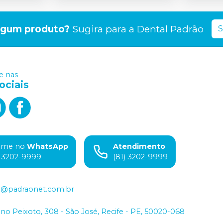
lgum produto?
Sugira para a
Dental Padrão
S
 nas
ociais
ame no
WhatsApp
Atendimento
) 3202-9999
(81) 3202-9999
o@padraonet.com.br
iano Peixoto, 308 - São José, Recife - PE, 50020-068