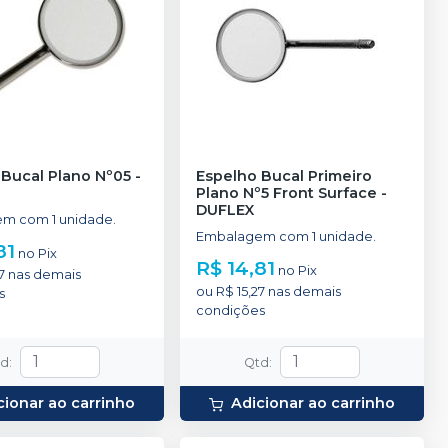
 Bucal Plano Nº05
-
Espelho Bucal Primeiro
Plano Nº5 Front Surface
-
DUFLEX
m com 1 unidade.
Embalagem com 1 unidade.
81
no
Pix
R$ 14,81
no
Pix
7
nas demais
ou
R$ 15,27
nas demais
s
condições
td
:
Qtd
:
cionar ao carrinho
Adicionar ao carrinho