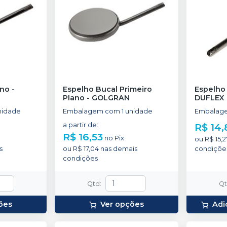
ano
-
Espelho Bucal Primeiro
Espelho
Plano
-
GOLGRAN
DUFLEX
nidade
Embalagem com 1 unidade
Embalage
a partir de
:
R$ 14,
R$ 16,53
no
Pix
ou
R$ 15,2
s
ou
R$ 17,04
nas demais
condiçõe
condições
Qtd
:
Q
ões
Ver opções
Adi