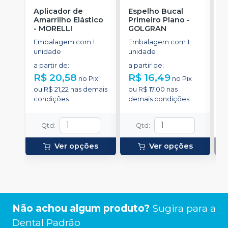
Aplicador de
Espelho Bucal
E
Amarrilho Elástico
Primeiro Plano
-
C
-
MORELLI
GOLGRAN
E
Embalagem com 1
Embalagem com 1
u
unidade
unidade
a partir de
:
a partir de
:
R$ 20,58
R$ 16,49
no
Pix
no
Pix
ou
R$ 21,22
nas demais
ou
R$ 17,00
nas
condições
demais condições
Qtd
:
Qtd
:
Ver opções
Ver opções
Não achou algum produto?
Sugira para a
Dental Padrão