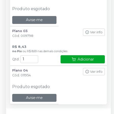
Produto esgotado
Avise-me
Plano 03
Ver info
Cód.
009798
R$ 8,43
no
Pix
ou
R$ 8,69
nas demais condições
Adicionar
Qtd
:
Plano 04
Ver info
Cód.
011954
Produto esgotado
Avise-me