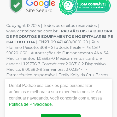
Copyright © 2025 | Todos os direitos reservados |
www.dentalpadrao.com.br |
PADRÃO DISTRIBUIDORA
DE PRODUTOS E EQUIPAMENTOS HOSPITALARES PE
CALLOU LTDA
| CNPJ: 09.441.460/0001-20 | Rua
Floriano Peixoto, 308 – São José, Recife – PE CEP
50020-060 | Autorizações de Funcionamento ANVISA -
Medicamentos: 1.05593-0 Medicamentos controle
especial :1.21736-3 Cosméticos: 2.08716-2 Dispositivo
Médico: 8.00380-9 Saneantes : 3.02354-1 -
Farmacêutico responsável: Emily Kelly da Cruz Barros.
CRF/PE nº 10109 | Política de Privacidade e Segurança -
Dental Padrão
usa cookies para personalizar
Fotos meramente ilustrativas - Os preços e condições
da loja virtual estão sujeitos a alterações. Em caso de
anúncios e melhorar a sua experiência no site. Ao
divergência de preços no site, o valor válido é o do
continuar navegando, você concorda com a nossa
Carrinho de Compra. Não vendemos por atacado, por
Política de Privacidade
.
isso nos reservamos o direito de não atender compras
de grandes volumes pelo site.