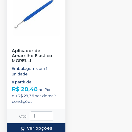
Aplicador de
Amarrilho Elástico
-
MORELLI
Embalagem com 1
unidade
a partir de
:
R$ 28,48
no
Pix
ou
R$ 29,36
nas demais
condições
Qtd
:
Ver opções