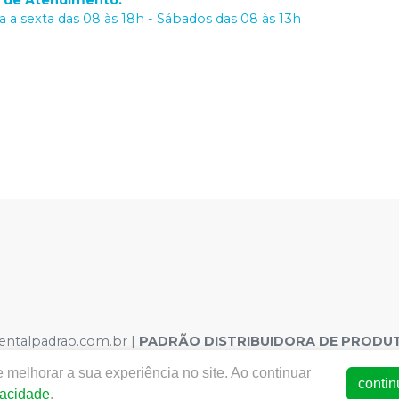
o de Atendimento
:
 a sexta das 08 às 18h - Sábados das 08 às 13h
dentalpadrao.com.br |
PADRÃO DISTRIBUIDORA DE PRODUT
o, 308 – São José, Recife – PE CEP 50020-060 | Autorizaçõe
 melhorar a sua experiência no site. Ao continuar
.08716-2 Dispositivo Médico: 8.00380-9 Saneantes : 3.02354-1
contin
vacidade
.
otos meramente ilustrativas - Os preços e condições da loja vi