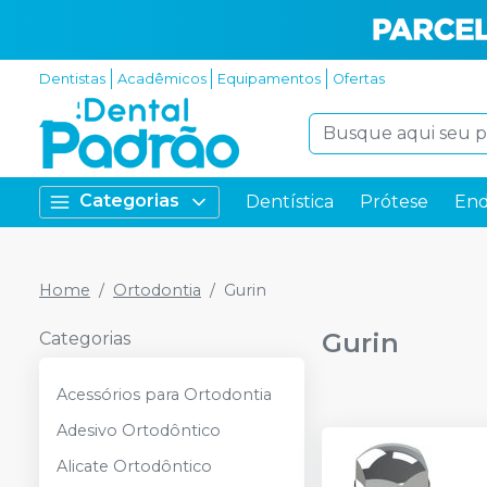
Dentistas
Acadêmicos
Equipamentos
Ofertas
Categorias
Dentística
Prótese
End
Home
Ortodontia
Gurin
Gurin
Categorias
Acessórios para Ortodontia
Adesivo Ortodôntico
Alicate Ortodôntico