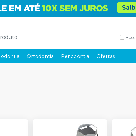
Busc
odontia
Ortodontia
Periodontia
Ofertas