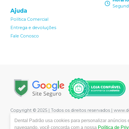
Horári
Segunda
Ajuda
Política Comercial
Entrega e devoluções
Fale Conosco
Copyright © 2025 | Todos os direitos reservados | www.
LTDA
| CNPJ: 09.441.460/0001-20 | Rua Floriano Peixot
Dental Padrão
usa cookies para personalizar anúncios e
Medicamentos controle especial :1.21736-3 Cosméticos: 2
navegando, você concorda com a nossa
Política de Pri
CRF/PE nº 10109 | Política de Privacidade e Segurança - F