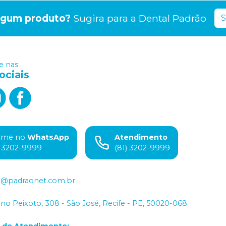
lgum produto?
Sugira para a
Dental Padrão
S
 nas
ociais
ame no
WhatsApp
Atendimento
) 3202-9999
(81) 3202-9999
o@padraonet.com.br
iano Peixoto, 308 - São José, Recife - PE, 50020-068