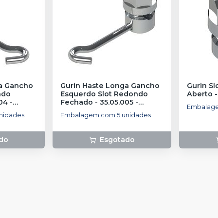
a Gancho
Gurin Haste Longa Gancho
Gurin Sl
ndo
Esquerdo Slot Redondo
Aberto -
04
-
Fechado - 35.05.005
-
Embalage
MORELLI
nidades
Embalagem com 5 unidades
do
Esgotado