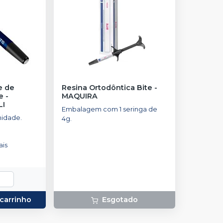
e de
Resina Ortodôntica Bite
-
e -
MAQUIRA
LI
Embalagem com 1 seringa de
idade.
4g.
is
 carrinho
Esgotado