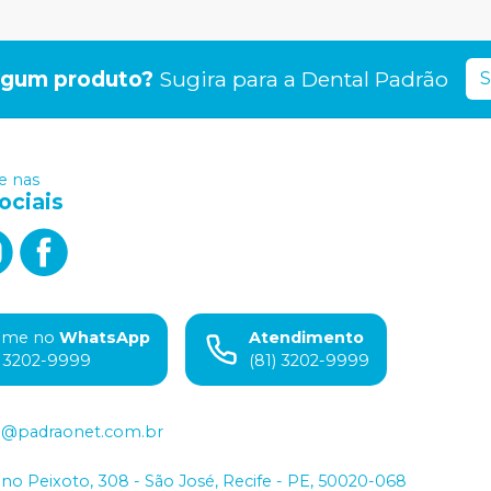
lgum produto?
Sugira para a
Dental Padrão
S
 nas
ociais
ame no
WhatsApp
Atendimento
) 3202-9999
(81) 3202-9999
o@padraonet.com.br
iano Peixoto, 308 - São José, Recife - PE, 50020-068