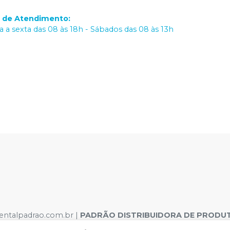
o de Atendimento
:
 a sexta das 08 às 18h - Sábados das 08 às 13h
dentalpadrao.com.br |
PADRÃO DISTRIBUIDORA DE PRODUT
o, 308 – São José, Recife – PE CEP 50020-060 | Autorizaçõe