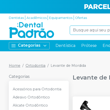
Dentistas
Acadêmicos
Equipamentos
Ofertas
Categorias
Dentística
Prótese
End
Home
Ortodontia
Levante de Mordida
Levante de
Categorias
Acessórios para Ortodontia
Adesivo Ortodôntico
Alicate Ortodôntico