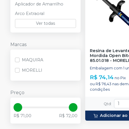
Aplicador de Amarrilho
Arco Extraoral
Ver todas
Marcas
Resina de Levant
Mordida Open Bit
MAQUIRA
85.01.018
-
MOREL
Embalagem com 1 un
MORELLI
R$ 74,14
no
Pix
ou
R$ 76,43
nas dema
condições
Preço
Qtd
:
Adicionar ao
R$ 71,00
R$ 72,00