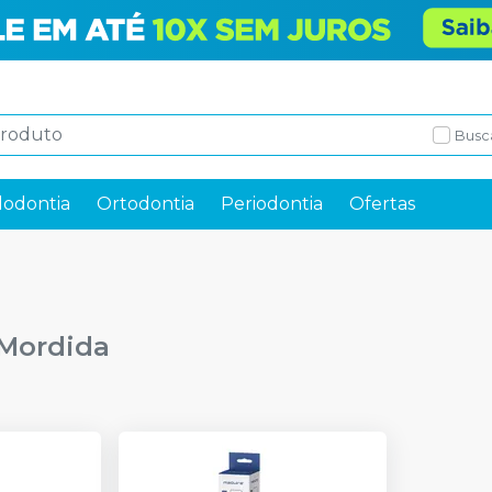
Busc
odontia
Ortodontia
Periodontia
Ofertas
 Mordida