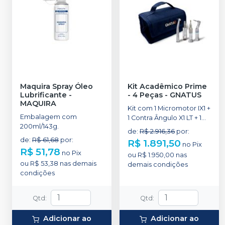
Maquira Spray Óleo
Kit Acadêmico Prime
Lubrificante
-
- 4 Peças
-
GNATUS
MAQUIRA
Kit com 1 Micromotor IX1 +
Embalagem com
1 Contra Ângulo X1 LT + 1
200ml/143g.
Peça Reta RX1 + 1 Alta
de
:
R$ 2.916,36
por
:
Rotação AX1 NT Push
de
:
R$ 61,68
por
:
R$ 1.891,50
no
Pix
Botton (PB) + 1
R$ 51,78
no
Pix
ou
R$ 1.950,00
nas
Nécessaire e 1
ou
R$ 53,38
nas demais
demais condições
Lubrificante.
condições
Qtd
:
Qtd
:
Adicionar ao
Adicionar ao