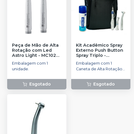
Peça de Mão de Alta
Kit Acadêmico Spray
Rotação com Led
Externo Push Button
Astro Light - MC1020
Spray Triplo
-
-
MICRODONT
DENTEMED
Embalagem com 1
Embalagem com 1
unidade.
Caneta de Alta Rotação
PB; 1 Contra Ângulo LT; 1
Peça Reta Micromotor;
Esgotado
Esgotado
Bolsa de Transporte;
Óleo Lubrificante Prime
Oil.