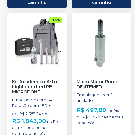
carrinho
carrinho
-
19
%
Kit Acadêmico Astro
Micro Motor Prime
-
Light com Led PB
-
DENTEMED
MICRODONT
Embalagem com 1
Embalagem com 1 Alta
unidade.
Rotação com LED + 1
R$ 497,80
no
Pix
Micro Motor + 1 Contra
de
:
R$ 2.359,24
por
:
Ângulo Push Button + 1
ou
R$ 513,20
nas demais
R$ 1.843,00
no
Pix
Peça Reta + 1 Lubrificante
condições
ou
R$ 1.900,00
nas
+ 1 Case e 1 Mochila.
demais condições