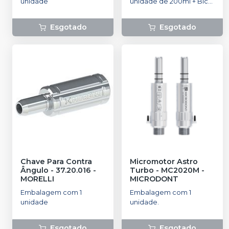
unidade
unidade de 200ml + Bico
de alta e baixa rotação.
Esgotado
Esgotado
Chave Para Contra
Micromotor Astro
Ângulo - 37.20.016
-
Turbo - MC2020M
-
MORELLI
MICRODONT
Embalagem com 1
Embalagem com 1
unidade
unidade.
Esgotado
Esgotado