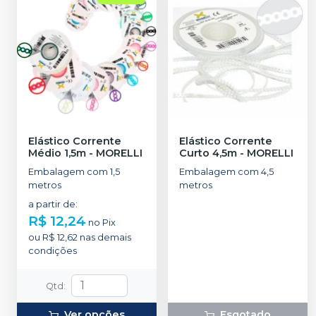
Elástico Corrente
Elástico Corrente
Médio 1,5m
-
MORELLI
Curto 4,5m
-
MORELLI
Embalagem com 1,5
Embalagem com 4,5
metros
metros
a partir de
:
R$ 12,24
no
Pix
ou
R$ 12,62
nas demais
condições
Qtd
:
Ver opções
Esgotado