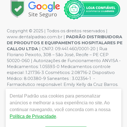
Copyright © 2025 | Todos os direitos reservados |
www.dentalpadrao.com.br |
PADRÃO DISTRIBUIDORA
DE PRODUTOS E EQUIPAMENTOS HOSPITALARES PE
CALLOU LTDA
| CNPJ: 09.441.460/0001-20 | Rua
Floriano Peixoto, 308 – São José, Recife – PE CEP
50020-060 | Autorizações de Funcionamento ANVISA -
Medicamentos: 1.05593-0 Medicamentos controle
especial :1.21736-3 Cosméticos: 2.08716-2 Dispositivo
Médico: 8.00380-9 Saneantes : 3.02354-1 -
Farmacêutico responsável: Emily Kelly da Cruz Barros.
CRF/PE nº 10109 | Política de Privacidade e Segurança -
Dental Padrão
usa cookies para personalizar
Fotos meramente ilustrativas - Os preços e condições
da loja virtual estão sujeitos a alterações. Em caso de
anúncios e melhorar a sua experiência no site. Ao
divergência de preços no site, o valor válido é o do
continuar navegando, você concorda com a nossa
Carrinho de Compra. Não vendemos por atacado, por
Política de Privacidade
.
isso nos reservamos o direito de não atender compras
de grandes volumes pelo site.