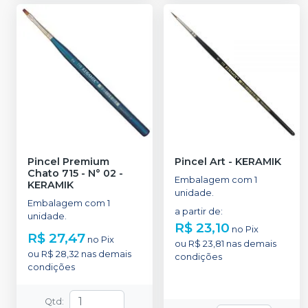
Pincel Premium
Pincel Art
-
KERAMIK
Chato 715 - N° 02
-
Embalagem com 1
KERAMIK
unidade.
Embalagem com 1
a partir de
:
unidade.
R$ 23,10
no
Pix
R$ 27,47
no
Pix
ou
R$ 23,81
nas demais
ou
R$ 28,32
nas demais
condições
condições
Qtd
: