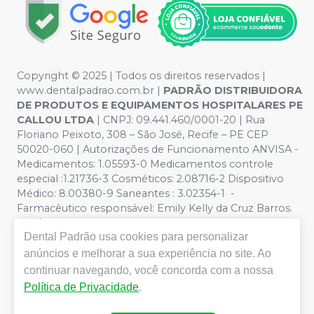
Copyright © 2025 | Todos os direitos reservados |
www.dentalpadrao.com.br |
PADRÃO DISTRIBUIDORA
DE PRODUTOS E EQUIPAMENTOS HOSPITALARES PE
CALLOU LTDA
| CNPJ: 09.441.460/0001-20 | Rua
Floriano Peixoto, 308 – São José, Recife – PE CEP
50020-060 | Autorizações de Funcionamento ANVISA -
Medicamentos: 1.05593-0 Medicamentos controle
especial :1.21736-3 Cosméticos: 2.08716-2 Dispositivo
Médico: 8.00380-9 Saneantes : 3.02354-1 -
Farmacêutico responsável: Emily Kelly da Cruz Barros.
CRF/PE nº 10109 | Política de Privacidade e Segurança -
Dental Padrão
usa cookies para personalizar
Fotos meramente ilustrativas - Os preços e condições
da loja virtual estão sujeitos a alterações. Em caso de
anúncios e melhorar a sua experiência no site. Ao
divergência de preços no site, o valor válido é o do
continuar navegando, você concorda com a nossa
Carrinho de Compra. Não vendemos por atacado, por
Política de Privacidade
.
isso nos reservamos o direito de não atender compras
de grandes volumes pelo site.