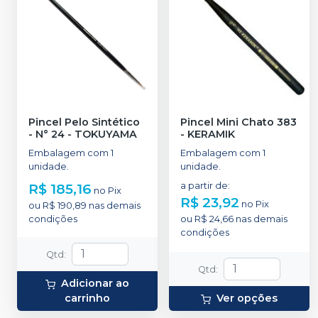
Pincel Pelo Sintético
Pincel Mini Chato 383
- N° 24
-
TOKUYAMA
-
KERAMIK
Embalagem com 1
Embalagem com 1
unidade.
unidade.
R$ 185,16
a partir de
:
no
Pix
R$ 23,92
no
Pix
ou
R$ 190,89
nas demais
condições
ou
R$ 24,66
nas demais
condições
Qtd
:
Qtd
:
Adicionar ao
carrinho
Ver opções