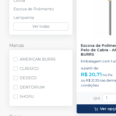
Coroa
Escova de Polimento
Lamparina
Ver todas
Marcas
Escova de Polime
Pelo de Cabra
-
A
BURRS
AMERICAN BURRS
Embalagem com 1 un
CLÁSSICO
a partir de
:
R$ 20,71
no
Pix
DEDECO
ou
R$ 21,35
nas dema
condições
DENTORIUM
SHOFU
Qtd
:
Ver opç