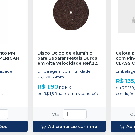
nto PM
Disco Óxido de alumínio
Calota p
MERICAN
para Separar Metais Duros
com Pino
em Alta Velocidade Ref.221
CLÁSSI
- 1 unidade
-
DENTORIUM
idade.
Embalagem com 1 unidade.
Embalage
23,8x0,63mm.
R$ 135
R$ 1,90
no
Pix
ou
R$ 139,
is
ou
R$ 1,96
nas demais condições
condiçõe
Qtd
:
Q
ões
Adicionar ao carrinho
Adi