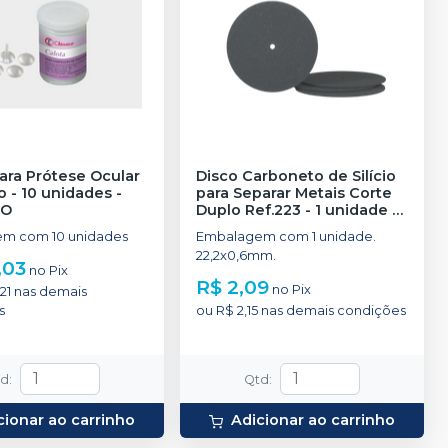
ara Prótese Ocular
Disco Carboneto de Silício
 - 10 unidades
-
para Separar Metais Corte
CO
Duplo Ref.223 - 1 unidade
-
DENTORIUM
m com 10 unidades
Embalagem com 1 unidade.
22,2x0,6mm.
,03
no
Pix
R$ 2,09
no
Pix
21
nas demais
s
ou
R$ 2,15
nas demais condições
td
:
Qtd
:
cionar ao carrinho
Adicionar ao carrinho