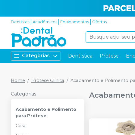
Dentistas
Acadêmicos
Equipamentos
Ofertas
Categorias
Dentística
Prótese
End
Home
Prótese Clínica
Acabamento e Polimento pa
Acabamento
Categorias
Acabamento e Polimento
para Prótese
Cera