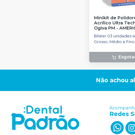
Minikit de Polido
Acrílico Ultra Te
Ogiva PM
-
AMERI
BURRS
Blister 03 unidades 
Grosso, Médio e Fino
Esgota
Não achou a
Acompanhe
Redes S