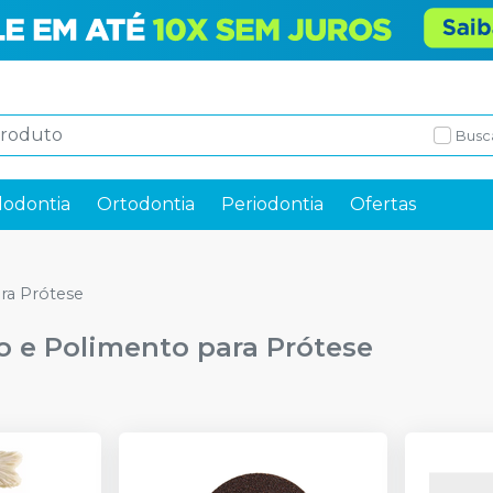
Busc
odontia
Ortodontia
Periodontia
Ofertas
ra Prótese
 e Polimento para Prótese