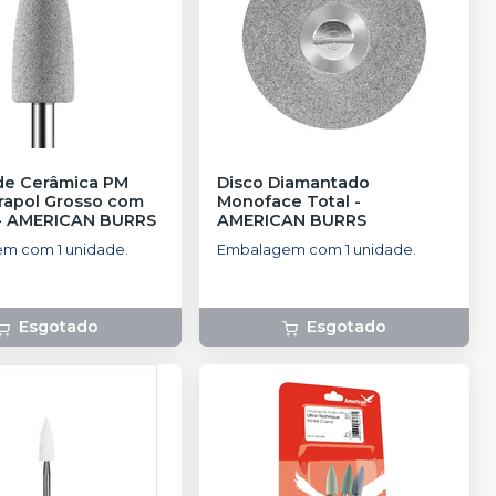
 de Cerâmica PM
Disco Diamantado
erapol Grosso com
Monoface Total
-
-
AMERICAN BURRS
AMERICAN BURRS
m com 1 unidade.
Embalagem com 1 unidade.
Esgotado
Esgotado