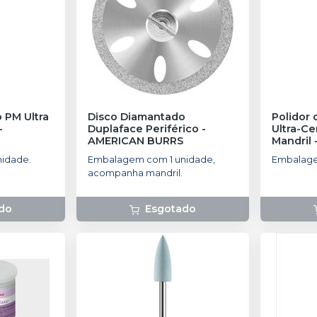
o PM Ultra
Disco Diamantado
Polidor
-
Duplaface Periférico
-
Ultra-C
AMERICAN BURRS
Mandril
idade.
Embalagem com 1 unidade,
Embalage
acompanha mandril.
do
Esgotado