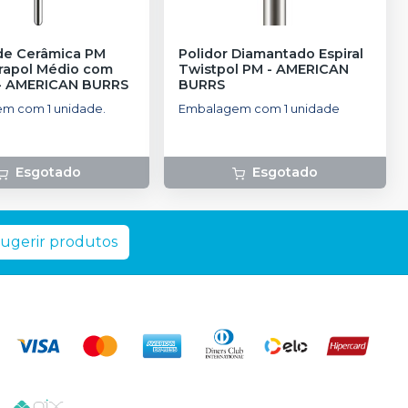
 de Cerâmica PM
Polidor Diamantado Espiral
erapol Médio com
Twistpol PM
-
AMERICAN
-
AMERICAN BURRS
BURRS
m com 1 unidade.
Embalagem com 1 unidade
Esgotado
Esgotado
ugerir produtos