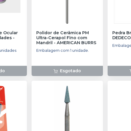
e Ocular
Polidor de Cerâmica PM
Pedra B
dades
-
Ultra-Cerapol Fino com
DEDECO
Mandril
-
AMERICAN BURRS
Embalage
unidades
Embalagem com 1 unidade.
do
Esgotado