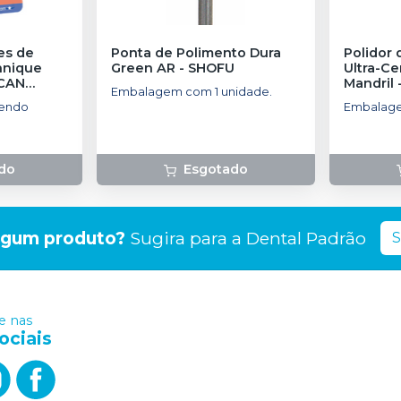
res de
Ponta de Polimento Dura
Polidor
chnique
Green AR
-
SHOFU
Ultra-C
CAN
Mandril
Embalagem com 1 unidade.
sendo
Embalage
do
Esgotado
lgum produto?
Sugira para a
Dental Padrão
S
 nas
ociais