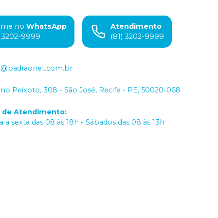
ame no
WhatsApp
Atendimento
) 3202-9999
(81) 3202-9999
o@padraonet.com.br
iano Peixoto, 308 - São José, Recife - PE, 50020-068
o de Atendimento
:
 a sexta das 08 às 18h - Sábados das 08 às 13h