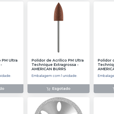
o PM Ultra
Polidor de Acrílico PM Ultra
Polidor 
-
Technique Extragrossa
-
Techniq
AMERICAN BURRS
AMERIC
idade.
Embalagem com 1 unidade.
Embalage
do
Esgotado