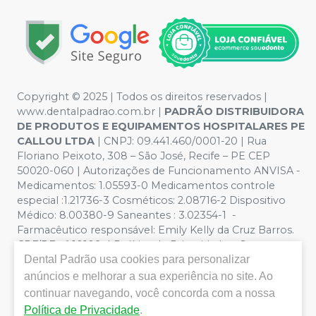
Copyright © 2025 | Todos os direitos reservados |
www.dentalpadrao.com.br |
PADRÃO DISTRIBUIDORA
DE PRODUTOS E EQUIPAMENTOS HOSPITALARES PE
CALLOU LTDA
| CNPJ: 09.441.460/0001-20 | Rua
Floriano Peixoto, 308 – São José, Recife – PE CEP
50020-060 | Autorizações de Funcionamento ANVISA -
Medicamentos: 1.05593-0 Medicamentos controle
especial :1.21736-3 Cosméticos: 2.08716-2 Dispositivo
Médico: 8.00380-9 Saneantes : 3.02354-1 -
Farmacêutico responsável: Emily Kelly da Cruz Barros.
CRF/PE nº 10109 | Política de Privacidade e Segurança -
Dental Padrão
usa cookies para personalizar
Fotos meramente ilustrativas - Os preços e condições
da loja virtual estão sujeitos a alterações. Em caso de
anúncios e melhorar a sua experiência no site. Ao
divergência de preços no site, o valor válido é o do
continuar navegando, você concorda com a nossa
Carrinho de Compra. Não vendemos por atacado, por
Política de Privacidade
.