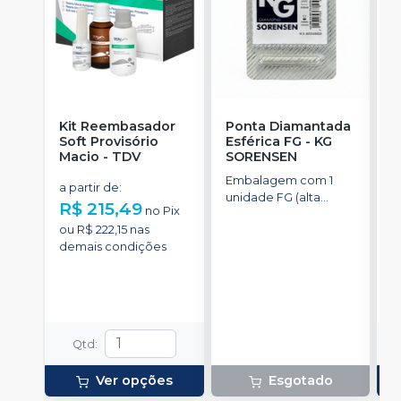
Kit Reembasador
Ponta Diamantada
R
Soft Provisório
Esférica FG
-
KG
S
Macio
-
TDV
SORENSEN
Embalagem com 1
C
a partir de
:
unidade FG (alta
p
R$ 215,49
no
Pix
rotação).
t
a
ou
R$ 222,15
nas
demais condições
o
d
Qtd
:
Ver opções
Esgotado