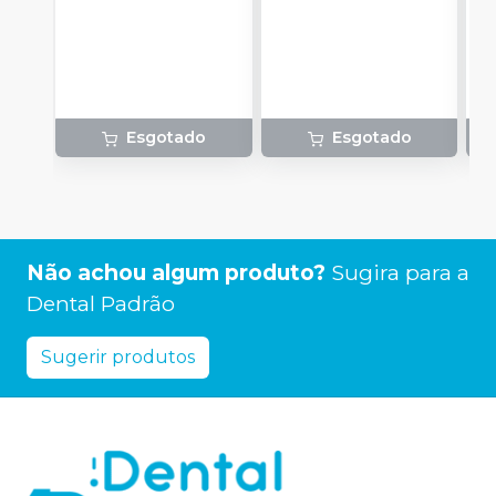
(
P
o
1
P
A
Esgotado
Esgotado
Não achou algum produto?
Sugira para a
Dental Padrão
Sugerir produtos