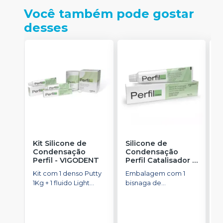
Você também pode gostar
desses
Kit Silicone de
Silicone de
K
Condensação
Condensação
P
Perfil
-
VIGODENT
Perfil Catalisador
-
F
VIGODENT
S
Kit com 1 denso Putty
Embalagem com 1
K
1Kg + 1 fluido Light
bisnaga de
P
Body 120g + 1
catalisador com 50g.
d
catalisador 60ml.
E
D
p