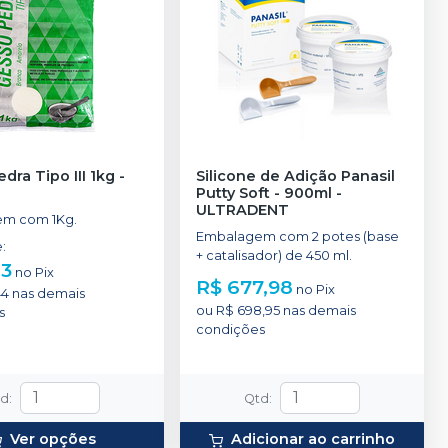
dra Tipo III 1kg
-
Silicone de Adição Panasil
Putty Soft - 900ml
-
ULTRADENT
m com 1Kg.
Embalagem com 2 potes (base
e
:
+ catalisador) de 450 ml.
13
no
Pix
R$ 677,98
no
Pix
44
nas demais
ou
R$ 698,95
nas demais
s
condições
td
:
Qtd
:
Ver opções
Adicionar ao carrinho