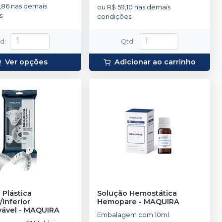
,86
nas demais
ou
R$ 59,10
nas demais
s
condições
td
:
Qtd
:
Ver opções
Adicionar ao carrinho
 Plástica
Solução Hemostática
/Inferior
Hemopare
-
MAQUIRA
vável
-
MAQUIRA
Embalagem com 10ml.