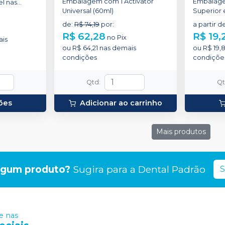
Embalagem com 1 Activator
Embalage
l nas
Universal (60ml)
Superior e
 1, 2 e 3.
de
:
R$ 74,19
por
:
a partir d
R$ 62,28
R$ 19,
no
Pix
is
ou
R$ 64,21
nas demais
ou
R$ 19,
condições
condiçõe
Qtd
:
Q
ões
Adicionar ao carrinho
Mais produtos
lgum produto?
Sugira para a
Dental Padrão
S
 nas