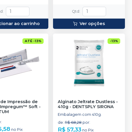
td
:
Qtd
:
cionar ao carrinho
Ver opções
ATÉ
-
13
%
-
13
%
 de Impressão de
Alginato Jeltrate Dustless -
r Impregum™ Soft
-
410g
-
DENTSPLY SIRONA
TUM
Embalagem com 410g.
e
:
de
:
R$ 68,28
por
:
6,58
R$ 57,33
no
Pix
no
Pix