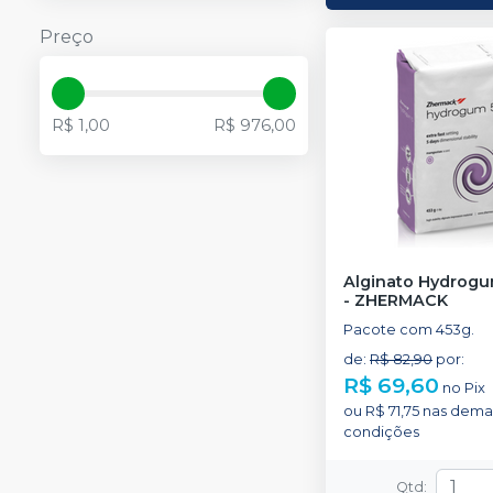
Preço
R$ 1,00
R$ 976,00
Alginato Hydrogu
-
ZHERMACK
Pacote com 453g.
de
:
R$ 82,90
por
:
R$ 69,60
no
Pix
ou
R$ 71,75
nas dema
condições
Qtd
: