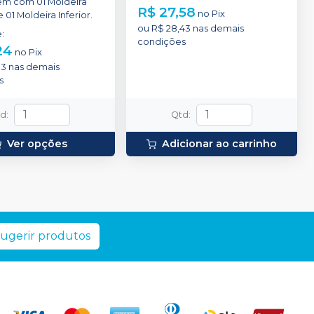
m com 01 Moldeira
R$ 27,58
no
Pix
 01 Moldeira Inferior.
ou
R$ 28,43
nas demais
e
:
condições
24
no
Pix
83
nas demais
s
td
:
Qtd
:
Ver opções
Adicionar ao carrinho
ugerir produtos