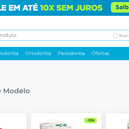
Busc
odontia
Ortodontia
Periodontia
Ofertas
 Modelo
-
13
%