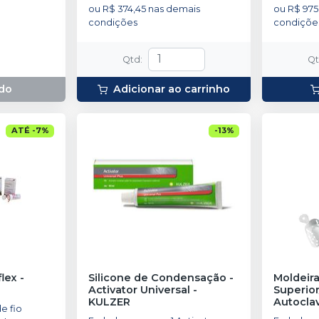
ou
R$ 374,45
nas demais
ou
R$ 975
condições
condiçõe
Qtd
:
Q
do
Adicionar ao carrinho
ATÉ
-
7
%
-
13
%
flex
-
Silicone de Condensação -
Moldeira
Activator Universal
-
Superior
KULZER
Autocla
e fio