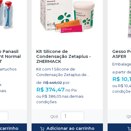
o Panasil
Kit Silicone de
Gesso Pe
ght Normal
Condensação Zetaplus
-
ASFER
T
ZHERMACK
Embalage
artuchos
Kit com 1 Silicone de
a partir d
Condensação Zetaplus de
R$ 10,
900ml + 1 Silicone de
de
:
R$ 446,02
por
:
x
Condensação Oranwash L Fluido
ou
R$ 10,
R$ 374,47
no
Pix
ais
de 140ml + 1 Silicone de
condiçõe
ou
R$ 386,05
nas demais
Condensação com Catalisador
condições
Indurent Gel de 60 ml + 1 Bloco
de Espatulação.
Qtd
:
Q
 carrinho
Adicionar ao carrinho