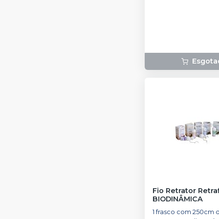
Esgota
Fio Retrator Retra
BIODINÂMICA
1 frasco com 250cm d