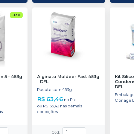
-
13
%
m 5 - 453g
Alginato Moldeer Fast 453g
Kit Sili
-
DFL
Conden
DFL
Pacote com 453g.
Embalage
R$ 63,46
no
Pix
Clonage 
ou
R$ 65,42
nas demais
Clonage F
is
condições
Clonage C
Qtd
: