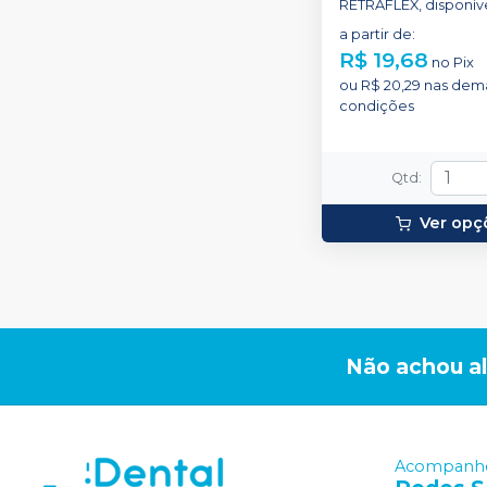
RETRAFLEX, disponíve
espessuras: 0, 00, 000,
a partir de
:
R$ 19,68
no
Pix
ou
R$ 20,29
nas dema
condições
Qtd
:
Ver opç
Não achou a
Acompanhe