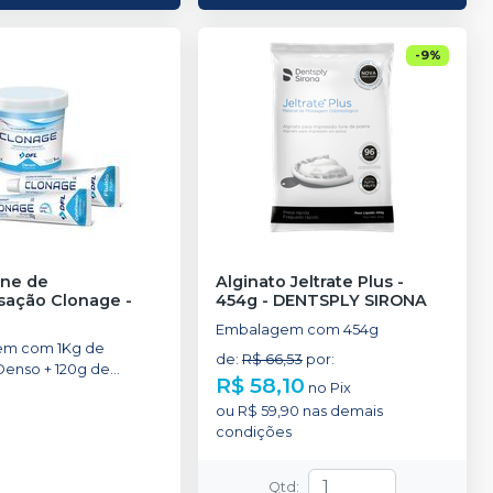
-
9
%
cone de
Alginato Jeltrate Plus -
sação Clonage
-
454g
-
DENTSPLY SIRONA
Embalagem com 454g
m com 1Kg de
de
:
R$ 66,53
por
:
Denso + 120g de
R$ 58,10
no
Pix
luido + 50g de
atalisador.
ou
R$ 59,90
nas demais
condições
Qtd
: