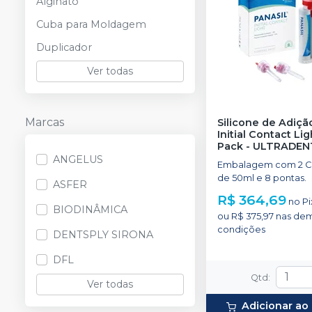
Alginato
Cuba para Moldagem
Duplicador
Ver todas
Marcas
Silicone de Adiçã
Initial Contact Li
Pack
-
ULTRADEN
ANGELUS
Embalagem com 2 C
de 50ml e 8 pontas.
ASFER
R$ 364,69
no
Pi
BIODINÂMICA
ou
R$ 375,97
nas dem
condições
DENTSPLY SIRONA
DFL
Qtd
:
Ver todas
Adicionar ao