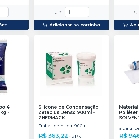
Qtd
:
Q
ões
Adicionar ao carrinho
Adi
po 4
Silicone de Condensação
Material
1kg
-
Zetaplus Denso 900ml
-
Poliéte
ZHERMACK
SOLVEN
Embalagem com 900ml.
a partir d
R$ 363,22
R$ 94
no
Pix