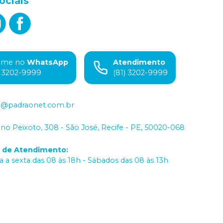
ociais
ame no
WhatsApp
Atendimento
) 3202-9999
(81) 3202-9999
o@padraonet.com.br
iano Peixoto, 308 - São José, Recife - PE, 50020-068
o de Atendimento
:
 a sexta das 08 às 18h - Sábados das 08 às 13h