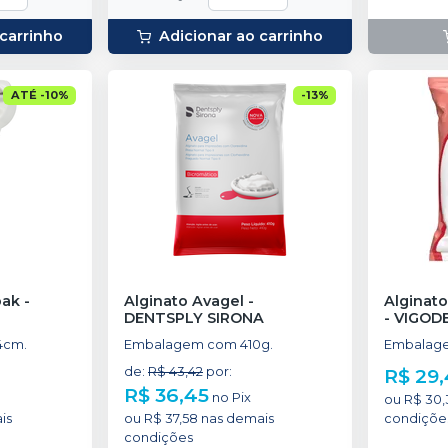
 carrinho
Adicionar ao carrinho
ATÉ
-
10
%
-
13
%
pak
-
Alginato Avagel
-
Alginat
DENTSPLY SIRONA
-
VIGOD
4cm.
Embalagem com 410g.
Embalage
de
:
R$ 43,42
por
:
R$ 29
R$ 36,45
no
Pix
ou
R$ 30,
is
ou
R$ 37,58
nas demais
condiçõe
condições