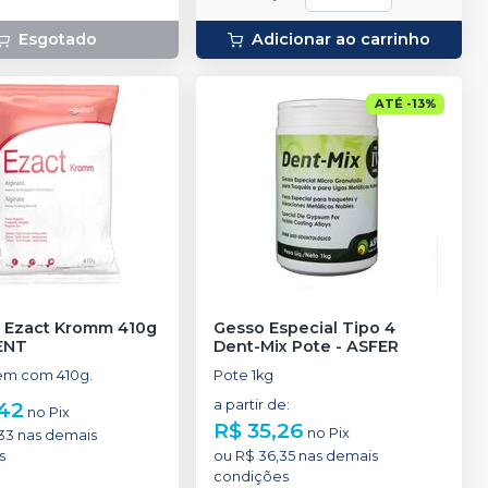
Esgotado
Adicionar ao carrinho
ATÉ
-
13
%
o Ezact Kromm 410g
Gesso Especial Tipo 4
ENT
Dent-Mix Pote
-
ASFER
m com 410g.
Pote 1kg
,42
a partir de
:
no
Pix
R$ 35,26
no
Pix
33
nas demais
s
ou
R$ 36,35
nas demais
condições