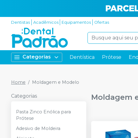
Dentistas
Acadêmicos
Equipamentos
Ofertas
Categorias
Dentística
Prótese
End
Home
Moldagem e Modelo
Moldagem e
Categorias
Pasta Zinco Enólica para
Prótese
Adesivo de Moldeira