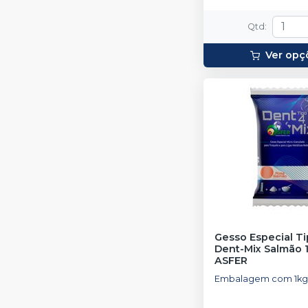
Qtd
:
Ver opç
Gesso Especial Ti
Dent-Mix Salmão 
ASFER
Embalagem com 1kg