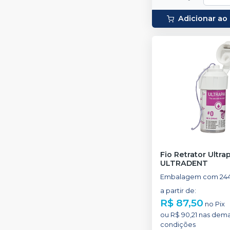
Adicionar ao
Fio Retrator Ultra
ULTRADENT
Embalagem com 24
a partir de
:
R$ 87,50
no
Pix
ou
R$ 90,21
nas dema
condições