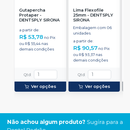
Gutapercha
Lima Flexofile
L
Protaper
-
25mm
-
DENTSPLY
DENTSPLY SIRONA
SIRONA
S
Embalagem com 06
E
a partir de
:
unidades.
u
R$ 53,78
no
Pix
a partir de
:
ou
R$ 55,44
nas
R$ 90,57
no
Pix
demais condições
ou
R$ 93,37
nas
demais condições
Qtd
:
Qtd
:
Ver opções
Ver opções
Não achou algum produto?
Sugira para a
Dental Padrão