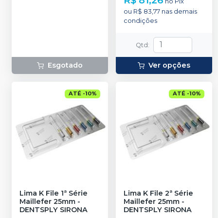
R$ 81,26
no
Pix
ou
R$ 83,77
nas demais
condições
Qtd
:
Esgotado
Ver opções
ATÉ
-
10
%
ATÉ
-
10
%
Lima K File 1ª Série
Lima K File 2ª Série
Maillefer 25mm
-
Maillefer 25mm
-
DENTSPLY SIRONA
DENTSPLY SIRONA