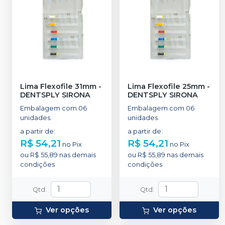
Lima Flexofile 31mm
-
Lima Flexofile 25mm
-
DENTSPLY SIRONA
DENTSPLY SIRONA
Embalagem com 06
Embalagem com 06
unidades.
unidades.
a partir de
:
a partir de
:
R$ 54,21
R$ 54,21
no
Pix
no
Pix
ou
R$ 55,89
nas demais
ou
R$ 55,89
nas demais
condições
condições
Qtd
:
Qtd
:
Ver opções
Ver opções