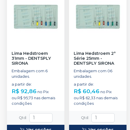
Lima Hedstroem
Lima Hedstroem 2ª
31mm
-
DENTSPLY
Série 25mm
-
SIRONA
DENTSPLY SIRONA
Embalagem com 6
Embalagem com 06
unidades.
unidades.
a partir de
:
a partir de
:
R$ 92,86
R$ 60,46
no
Pix
no
Pix
ou
R$ 95,73
nas demais
ou
R$ 62,33
nas demais
condições
condições
Qtd
:
Qtd
:
Ver opções
Ver opções