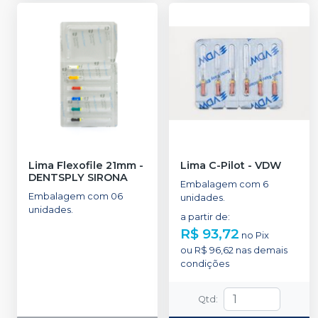
Lima Flexofile 21mm
-
Lima C-Pilot
-
VDW
DENTSPLY SIRONA
Embalagem com 6
Embalagem com 06
unidades.
unidades.
a partir de
:
R$ 93,72
no
Pix
ou
R$ 96,62
nas demais
condições
Qtd
: