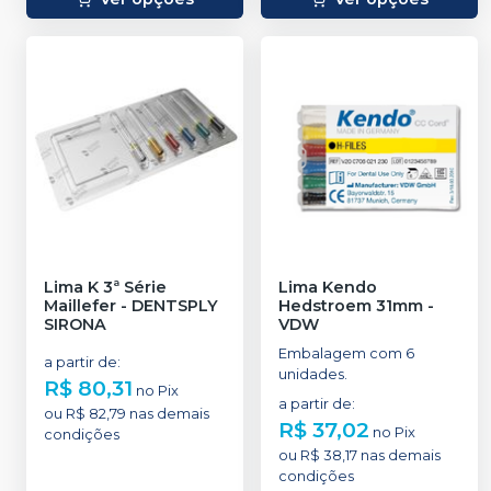
Lima K 3ª Série
Lima Kendo
Maillefer
-
DENTSPLY
Hedstroem 31mm
-
SIRONA
VDW
Embalagem com 6
a partir de
:
unidades.
R$ 80,31
no
Pix
a partir de
:
ou
R$ 82,79
nas demais
R$ 37,02
no
Pix
condições
ou
R$ 38,17
nas demais
condições