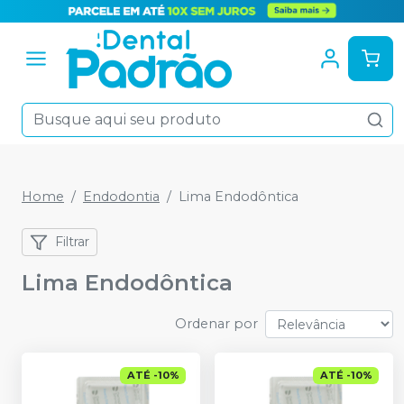
Home
Endodontia
Lima Endodôntica
Filtrar
Lima Endodôntica
Ordenar por
ATÉ
-
10
%
ATÉ
-
10
%