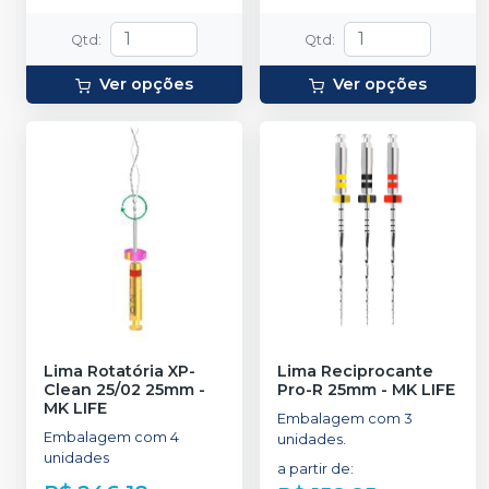
Qtd
:
Qtd
:
Ver opções
Ver opções
Lima Rotatória XP-
Lima Reciprocante
Clean 25/02 25mm
-
Pro-R 25mm
-
MK LIFE
MK LIFE
Embalagem com 3
Embalagem com 4
unidades.
unidades
a partir de
: