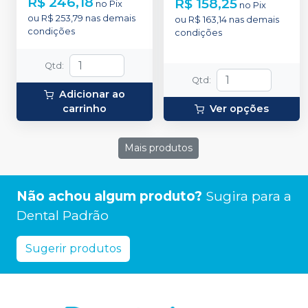
R$ 246,18
R$ 158,25
no
Pix
no
Pix
ou
R$ 253,79
nas demais
ou
R$ 163,14
nas demais
condições
condições
Qtd
:
Qtd
:
Adicionar ao
carrinho
Ver opções
Mais produtos
Não achou algum produto?
Sugira para a
Dental Padrão
Sugerir produtos