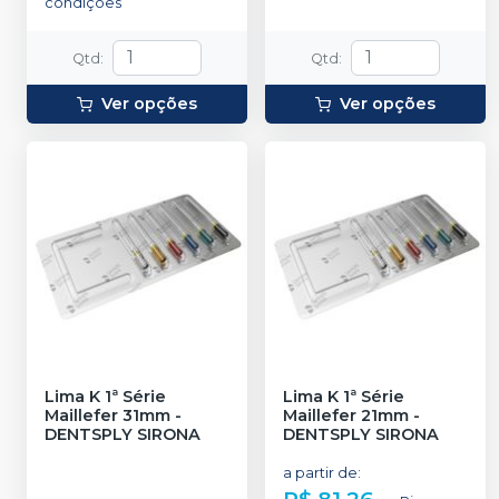
condições
Qtd
:
Qtd
:
Ver opções
Ver opções
Lima K 1ª Série
Lima K 1ª Série
Maillefer 31mm
-
Maillefer 21mm
-
DENTSPLY SIRONA
DENTSPLY SIRONA
a partir de
: