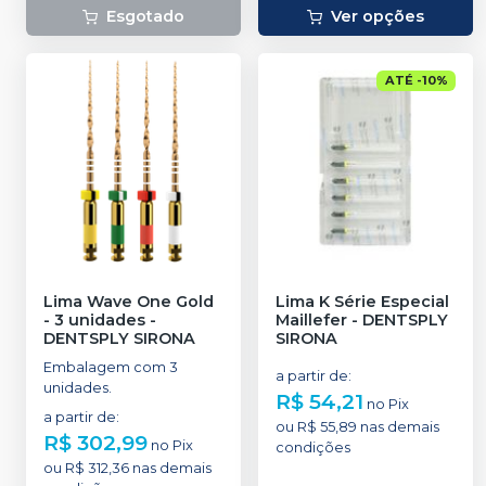
Esgotado
Ver opções
ATÉ
-
10
%
Lima Wave One Gold
Lima K Série Especial
- 3 unidades
-
Maillefer
-
DENTSPLY
DENTSPLY SIRONA
SIRONA
Embalagem com 3
a partir de
:
unidades.
R$ 54,21
no
Pix
a partir de
:
ou
R$ 55,89
nas demais
R$ 302,99
no
Pix
condições
ou
R$ 312,36
nas demais