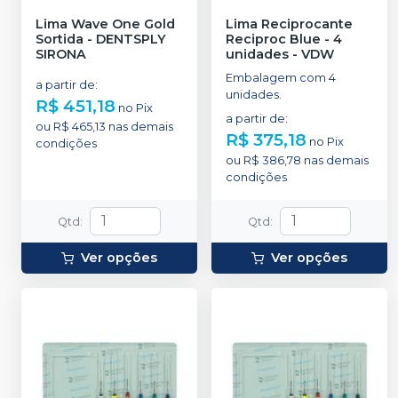
Lima Wave One Gold
Lima Reciprocante
Sortida
-
DENTSPLY
Reciproc Blue - 4
SIRONA
unidades
-
VDW
Embalagem com 4
a partir de
:
unidades.
R$ 451,18
no
Pix
a partir de
:
ou
R$ 465,13
nas demais
R$ 375,18
no
Pix
condições
ou
R$ 386,78
nas demais
condições
Qtd
:
Qtd
:
Ver opções
Ver opções