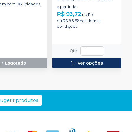
em com 06 unidades.
a partir de
:
R$ 93,72
no
Pix
ou
R$ 96,62
nas demais
condições
Qtd
:
Esgotado
Ver opções
ugerir produtos