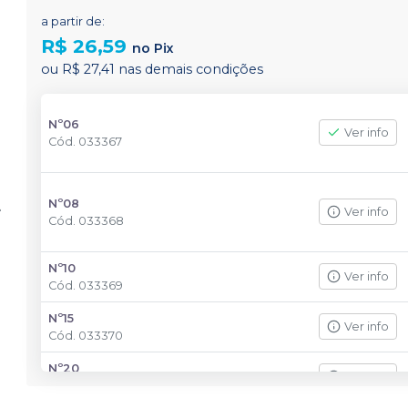
a partir de:
R$ 26,59
no
Pix
ou
R$ 27,41
nas demais condições
Nº06
Ver info
Cód.
033367
Nº08
Ver info
Cód.
033368
Nº10
Ver info
Cód.
033369
Nº15
Ver info
Cód.
033370
Nº20
Ver info
Cód.
033371