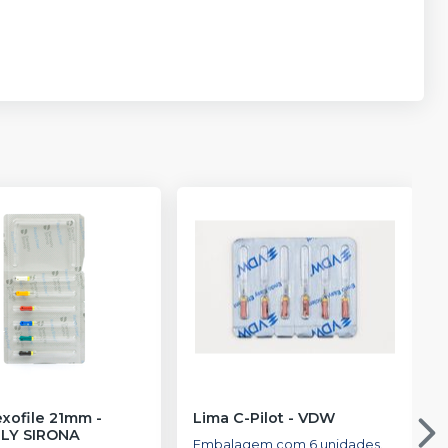
exofile 21mm
-
Lima C-Pilot
-
VDW
L
LY SIRONA
Embalagem com 6 unidades.