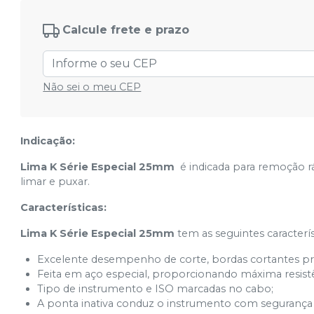
Nº 25
Ver info
Cód.
033372
Calcule frete e prazo
Nº15-40
Ver info
Cód.
033373
Nº45-80
Não sei o meu CEP
Ver info
Cód.
033374
Indicação:
Lima K Série Especial 25mm
é indicada para remoção r
limar e puxar.
Características:
Lima K Série Especial 25mm
tem as seguintes caracterís
Excelente desempenho de corte, bordas cortantes prec
Feita em aço especial, proporcionando máxima resistên
Tipo de instrumento e ISO marcadas no cabo;
A ponta inativa conduz o instrumento com segurança 