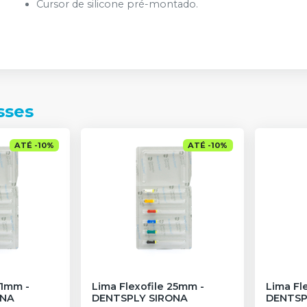
Cursor de silicone pré-montado.
sses
ATÉ
-
10
%
ATÉ
-
10
%
 31mm
-
Lima Flexofile 25mm
-
Lima Fl
ONA
DENTSPLY SIRONA
DENTSP