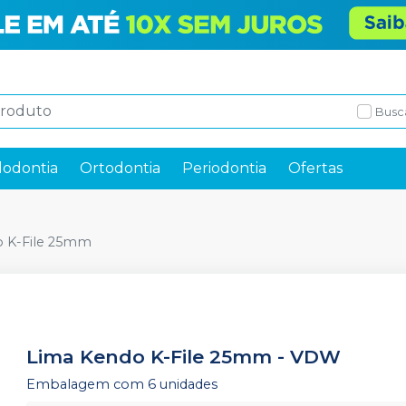
Busc
odontia
Ortodontia
Periodontia
Ofertas
o K-File 25mm
Lima Kendo K-File 25mm
-
VDW
Embalagem com 6 unidades