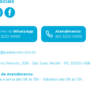
ociais
ame no
WhatsApp
Atendimento
) 3202-9999
(81) 3202-9999
o@padraonet.com.br
iano Peixoto, 308 - São José, Recife - PE, 50020-068
o de Atendimento
:
 a sexta das 08 às 18h - Sábados das 08 às 13h