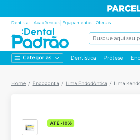
Dentistas
Acadêmicos
Equipamentos
Ofertas
Categorias
Dentística
Prótese
End
Home
Endodontia
Lima Endodôntica
Lima Kend
ATÉ
-
10
%