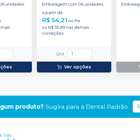
6 unidades.
Embalagem com 06 unidades.
Embalag
a partir de
:
R$ 54,21
x
no
Pix
emais
ou
R$ 55,89
nas demais
condições
Qtd
:
pções
Ver opções
lgum produto?
Sugira para a
Dental Padrão
S
 nas