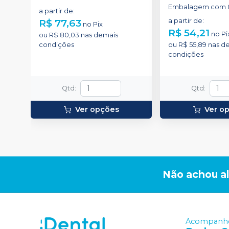
Embalagem com 0
a partir de
:
R$ 77,63
a partir de
:
no
Pix
R$ 54,21
no
Pi
ou
R$ 80,03
nas demais
condições
ou
R$ 55,89
nas d
condições
Qtd
:
Qtd
:
Ver opções
Ver o
Não achou a
Acompanhe