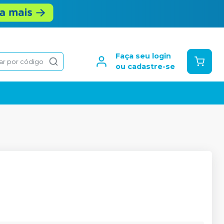
Faça seu login
ar por código
ou cadastre-se