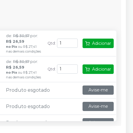
de
:
R$ 30,57
por
:
R$ 26,59
Adicionar
Qtd
:
no
Pix
ou
R$ 27,41
nas demais condições
de
:
R$ 30,57
por
:
R$ 26,59
Adicionar
Qtd
:
no
Pix
ou
R$ 27,41
nas demais condições
Produto esgotado
Avise-me
Produto esgotado
Avise-me
Produto esgotado
Avise-me