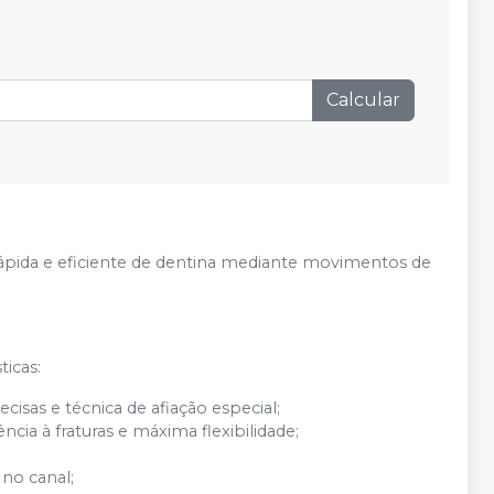
Produto esgotado
Avise-me
Produto esgotado
Avise-me
Calcular
Produto esgotado
Avise-me
ápida e eficiente de dentina mediante movimentos de
ticas:
isas e técnica de afiação especial;
cia à fraturas e máxima flexibilidade;
no canal;