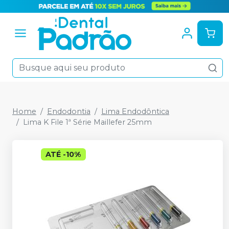
Home
Endodontia
Lima Endodôntica
Lima K File 1ª Série Maillefer 25mm
ATÉ
-
10
%