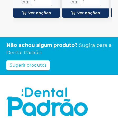
Qtd
:
Qtd
:
Ver opções
Ver opções
Não achou algum produto?
Sugira para a
Dental Padrão
Sugerir produtos