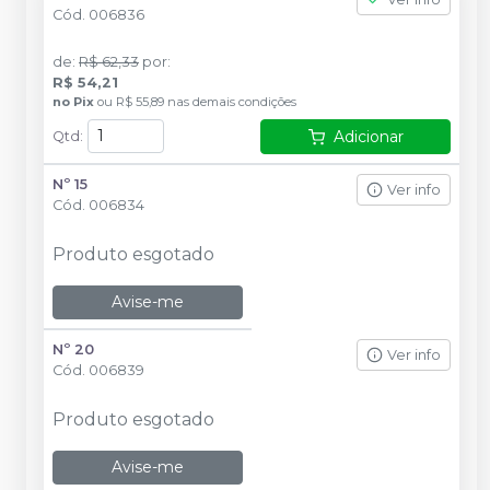
Cód.
006836
de
:
R$ 62,33
por
:
R$ 54,21
no
Pix
ou
R$ 55,89
nas demais condições
Adicionar
Qtd
:
Nº 15
Ver info
Cód.
006834
Produto esgotado
Avise-me
Nº 20
Ver info
Cód.
006839
Produto esgotado
Avise-me