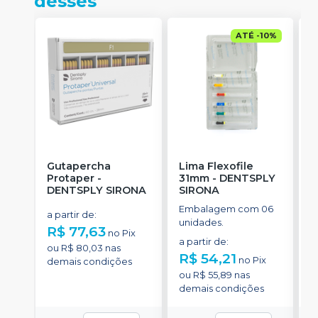
desses
ATÉ
-
10
%
Gutapercha
Lima Flexofile
L
Protaper
-
31mm
-
DENTSPLY
DENTSPLY SIRONA
SIRONA
S
Embalagem com 06
E
a partir de
:
unidades.
u
R$ 77,63
no
Pix
a partir de
:
a
ou
R$ 80,03
nas
R$ 54,21
R
no
Pix
demais condições
ou
R$ 55,89
nas
o
demais condições
d