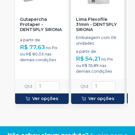
Gutapercha
Lima Flexofile
L
Protaper
-
31mm
-
DENTSPLY
DENTSPLY SIRONA
SIRONA
S
Embalagem com 06
E
a partir de
:
unidades.
u
R$ 77,63
no
Pix
a partir de
:
a
ou
R$ 80,03
nas
R$ 54,21
R
no
Pix
demais condições
ou
R$ 55,89
nas
o
demais condições
d
Qtd
:
Qtd
:
Ver opções
Ver opções