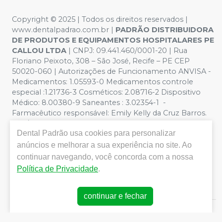
Copyright © 2025 | Todos os direitos reservados |
www.dentalpadrao.com.br |
PADRÃO DISTRIBUIDORA
DE PRODUTOS E EQUIPAMENTOS HOSPITALARES PE
CALLOU LTDA
| CNPJ: 09.441.460/0001-20 | Rua
Floriano Peixoto, 308 – São José, Recife – PE CEP
50020-060 | Autorizações de Funcionamento ANVISA -
Medicamentos: 1.05593-0 Medicamentos controle
especial :1.21736-3 Cosméticos: 2.08716-2 Dispositivo
Médico: 8.00380-9 Saneantes : 3.02354-1 -
Farmacêutico responsável: Emily Kelly da Cruz Barros.
CRF/PE nº 10109 | Política de Privacidade e Segurança -
Dental Padrão
usa cookies para personalizar
Fotos meramente ilustrativas - Os preços e condições
da loja virtual estão sujeitos a alterações. Em caso de
anúncios e melhorar a sua experiência no site. Ao
divergência de preços no site, o valor válido é o do
continuar navegando, você concorda com a nossa
Carrinho de Compra. Não vendemos por atacado, por
Política de Privacidade
.
isso nos reservamos o direito de não atender compras
de grandes volumes pelo site.
continuar e fechar
E-commerce produzido por
Sou Odonto Ecommerce
.