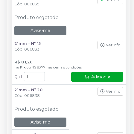
Cód.
006835
Produto esgotado
Avise-me
21mm - Nº 15
Ver info
Cód.
006833
R$ 81,26
no
Pix
ou
R$ 83,77
nas demais condições
Adicionar
Qtd
:
21mm - Nº 20
Ver info
Cód.
006838
Produto esgotado
Avise-me