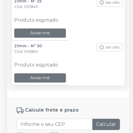
21mm - Nº 25
Ver info
Cód.
010845
Produto esgotado
Avise-me
21mm - Nº 30
Ver info
Cód.
006841
Produto esgotado
Avise-me
Calcule frete e prazo
Calcular