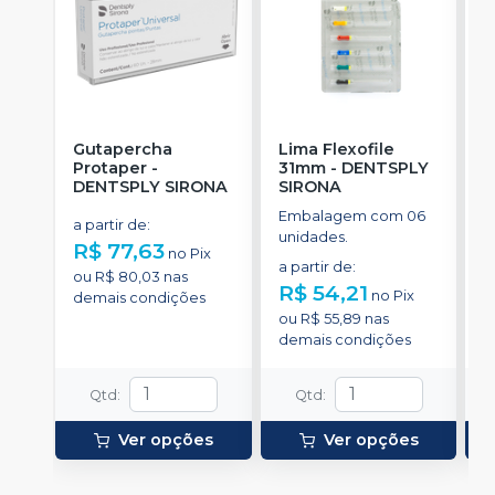
Gutapercha
Lima Flexofile
L
Protaper
-
31mm
-
DENTSPLY
DENTSPLY SIRONA
SIRONA
S
Embalagem com 06
E
a partir de
:
unidades.
u
R$ 77,63
no
Pix
a partir de
:
a
ou
R$ 80,03
nas
R$ 54,21
R
no
Pix
demais condições
ou
R$ 55,89
nas
o
demais condições
d
Qtd
:
Qtd
:
Ver opções
Ver opções