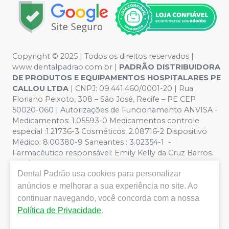
Copyright © 2025 | Todos os direitos reservados |
www.dentalpadrao.com.br |
PADRÃO DISTRIBUIDORA
DE PRODUTOS E EQUIPAMENTOS HOSPITALARES PE
CALLOU LTDA
| CNPJ: 09.441.460/0001-20 | Rua
Floriano Peixoto, 308 – São José, Recife – PE CEP
50020-060 | Autorizações de Funcionamento ANVISA -
Medicamentos: 1.05593-0 Medicamentos controle
especial :1.21736-3 Cosméticos: 2.08716-2 Dispositivo
Médico: 8.00380-9 Saneantes : 3.02354-1 -
Farmacêutico responsável: Emily Kelly da Cruz Barros.
CRF/PE nº 10109 | Política de Privacidade e Segurança -
Dental Padrão
usa cookies para personalizar
Fotos meramente ilustrativas - Os preços e condições
da loja virtual estão sujeitos a alterações. Em caso de
anúncios e melhorar a sua experiência no site. Ao
divergência de preços no site, o valor válido é o do
continuar navegando, você concorda com a nossa
Carrinho de Compra. Não vendemos por atacado, por
Política de Privacidade
.
isso nos reservamos o direito de não atender compras
de grandes volumes pelo site.