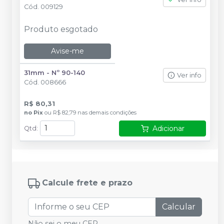
Cód.
009129
Produto esgotado
Avise-me
31mm - Nº 90-140
Ver info
Cód.
008666
R$ 80,31
no
Pix
ou
R$ 82,79
nas demais condições
Adicionar
Qtd
:
Calcule frete e prazo
Calcular
Não sei o meu CEP