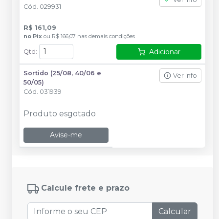
Cód.
029931
R$ 161,09
no
Pix
ou
R$ 166,07
nas demais condições
Adicionar
Qtd
:
Sortido (25/08, 40/06 e
Ver info
50/05)
Cód.
031939
Produto esgotado
Avise-me
Calcule frete e prazo
Calcular