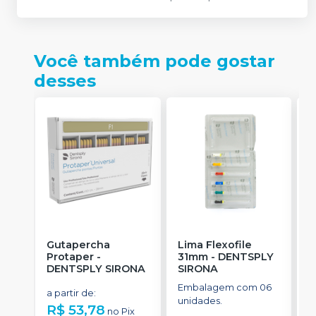
Você também pode gostar
desses
Gutapercha
Lima Flexofile
L
Protaper
-
31mm
-
DENTSPLY
DENTSPLY SIRONA
SIRONA
S
Embalagem com 06
E
a partir de
:
unidades.
u
R$ 53,78
no
Pix