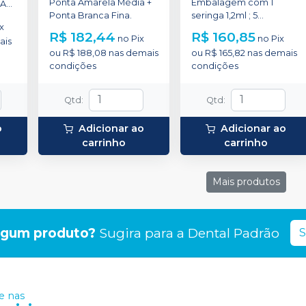
Ponta Amarela Média +
Embalagem com 1
 A2E
Ponta Branca Fina.
seringa 1,2ml ; 5
x
Ponteiras para aplicação
R$ 182,44
R$ 160,85
no
Pix
no
Pix
ais
(Black Mini Tip).
ou
R$ 188,08
nas demais
ou
R$ 165,82
nas demais
condições
condições
Qtd
:
Qtd
:
o
Adicionar ao
Adicionar ao
carrinho
carrinho
Mais produtos
lgum produto?
Sugira para a
Dental Padrão
S
 nas