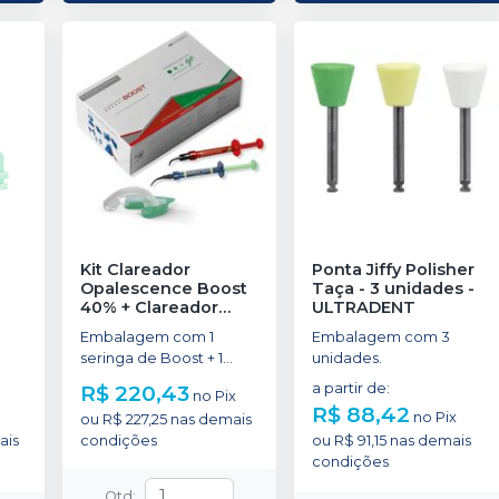
Kit Clareador
Ponta Jiffy Polisher
Opalescence Boost
Taça - 3 unidades
-
40% + Clareador
ULTRADENT
Opalescence GO 15%
Embalagem com 1
Embalagem com 3
+ Protetor Gengival
seringa de Boost + 1
unidades.
Opaldan
-
seringa de OpalDam
ULTRADENT
R$ 220,43
a partir de
:
no
Pix
Green + 5 blisters de Go
R$ 88,42
no
Pix
ou
R$ 227,25
nas demais
15% + 4 Black Mini Tip.
ais
condições
ou
R$ 91,15
nas demais
condições
Qtd
: