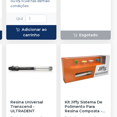
ou
R$ 10,48
nas demais
condições
Qtd
:
Adicionar ao
carrinho
Esgotado
Resina Universal
Kit Jiffy Sistema De
Transcend
-
Polimento Para
ULTRADENT
Resina Composta
-
ULTRADENT