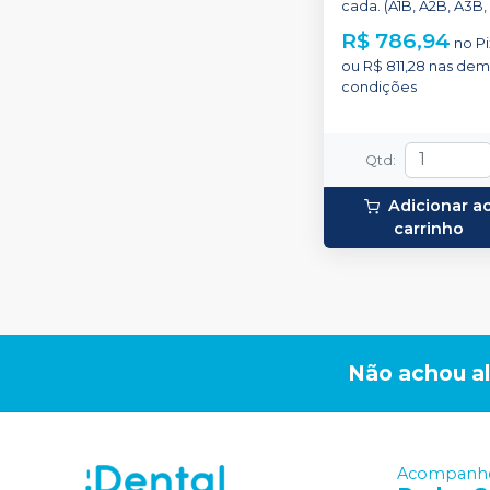
cada. (A1B, A2B, A3B,
e Opaquer).
R$ 786,94
no
Pi
ou
R$ 811,28
nas dem
condições
Qtd
:
Adicionar a
carrinho
Não achou a
Acompanhe