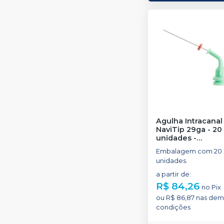
Agulha Intracanal
NaviTip 29ga - 20
unidades
-
ULTRADENT
Embalagem com 20
unidades.
a partir de
:
R$ 84,26
no
Pix
ou
R$ 86,87
nas dem
condições