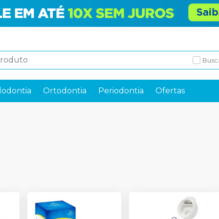
Busc
odontia
Ortodontia
Periodontia
Ofertas
T