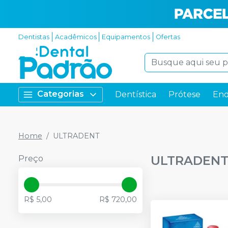
Dentistas
Acadêmicos
Equipamentos
Ofertas
Categorias
Dentística
Prótese
End
Home
ULTRADENT
ULTRADEN
Preço
R$ 5,00
R$ 720,00