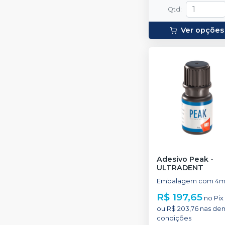
Qtd
:
Ver opções
Adesivo Peak
-
ULTRADENT
Embalagem com 4ml
R$ 197,65
no
Pix
ou
R$ 203,76
nas de
condições