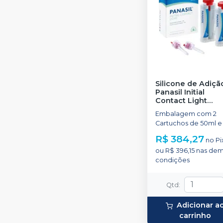
Silicone de Adiçã
Panasil Initial
Contact Light
Normal Pack
-
Embalagem com 2
ULTRADENT
Cartuchos de 50ml e
pontas.
R$ 384,27
no
Pi
ou
R$ 396,15
nas dem
condições
Qtd
:
Adicionar a
carrinho