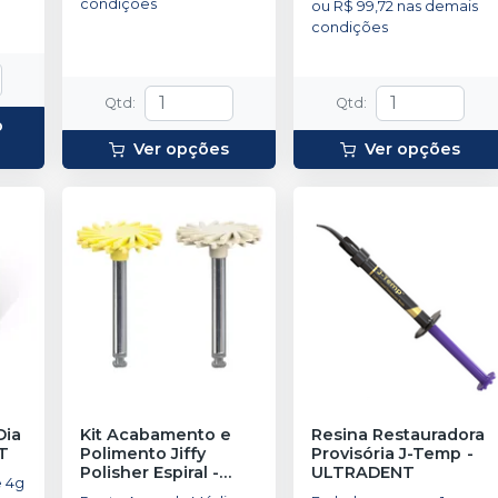
condições
ou
R$ 99,72
nas demais
condições
Qtd
:
Qtd
:
o
Ver opções
Ver opções
Dia
Kit Acabamento e
Resina Restauradora
T
Polimento Jiffy
Provisória J-Temp
-
Polisher Espiral
-
ULTRADENT
e 4g
ULTRADENT