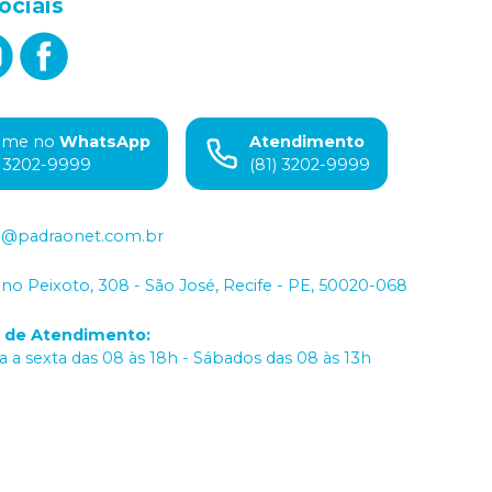
ociais
ame no
WhatsApp
Atendimento
) 3202-9999
(81) 3202-9999
o@padraonet.com.br
iano Peixoto, 308 - São José, Recife - PE, 50020-068
o de Atendimento
:
 a sexta das 08 às 18h - Sábados das 08 às 13h