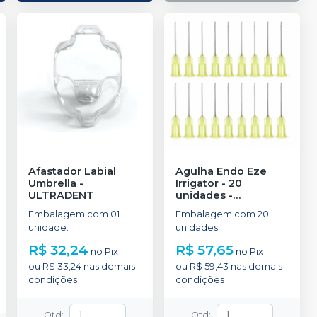
Afastador Labial
Agulha Endo Eze
Umbrella
-
Irrigator - 20
ULTRADENT
unidades
-
ULTRADENT
Embalagem com 01
Embalagem com 20
unidade.
unidades
R$ 32,24
R$ 57,65
no
Pix
no
Pix
ou
R$ 33,24
nas demais
ou
R$ 59,43
nas demais
condições
condições
Qtd
:
Qtd
: