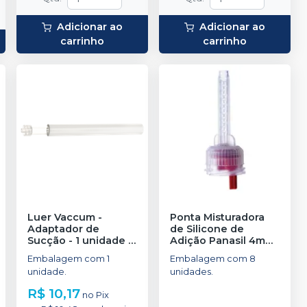
Adicionar ao
Adicionar ao
carrinho
carrinho
Luer Vaccum -
Ponta Misturadora
Adaptador de
de Silicone de
Sucção - 1 unidade
-
Adição Panasil 4mm
ULTRADENT
-
ULTRADENT
Embalagem com 1
Embalagem com 8
unidade.
unidades.
R$ 10,17
no
Pix