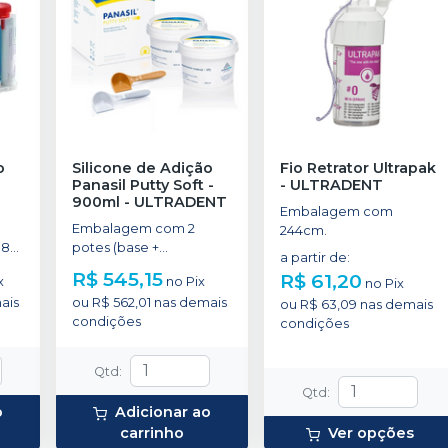
o
Silicone de Adição
Fio Retrator Ultrapak
Panasil Putty Soft -
-
ULTRADENT
900ml
-
ULTRADENT
Embalagem com
Embalagem com 2
244cm.
 8
potes (base +
a partir de
:
catalisador) de 450 ml.
R$ 545,15
R$ 61,20
x
no
Pix
no
Pix
ais
ou
R$ 562,01
nas demais
ou
R$ 63,09
nas demais
condições
condições
Qtd
:
Qtd
:
o
Adicionar ao
carrinho
Ver opções