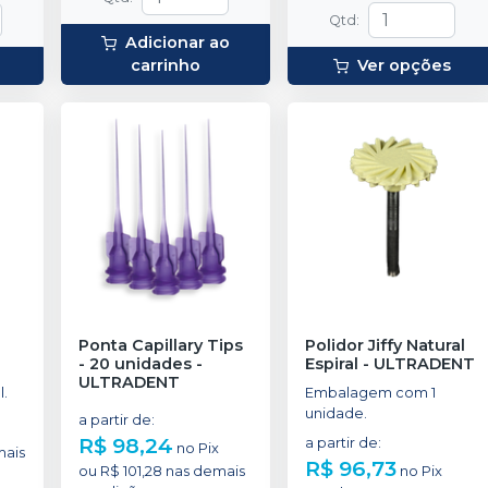
Qtd
:
Adicionar ao
carrinho
Ver opções
Ponta Capillary Tips
Polidor Jiffy Natural
- 20 unidades
-
Espiral
-
ULTRADENT
ULTRADENT
.
Embalagem com 1
unidade.
a partir de
:
R$ 98,24
a partir de
:
no
Pix
mais
R$ 96,73
ou
R$ 101,28
nas demais
no
Pix