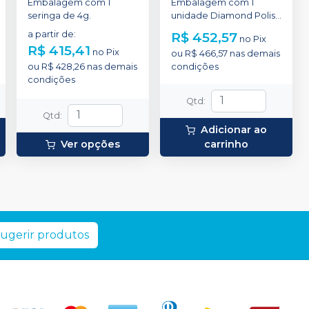
Embalagem com 1
Embalagem com 1
seringa de 4g.
unidade Diamond Polish
de 0,5 Micra; 1 unidade
a partir de
:
R$ 452,57
no
Pix
Jiffy Hishine Cup; 1
R$ 415,41
no
Pix
ou
R$ 466,57
nas demais
unidade Jiffy Polisher
ou
R$ 428,26
nas demais
condições
Cups Coarse, 1 unidade
condições
Medium e 1 unidade
Fine.
Qtd
:
Qtd
:
Adicionar ao
Ver opções
carrinho
ugerir produtos