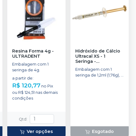
Resina Forma 4g
-
Hidróxido de Cálcio
ULTRADENT
Ultracal XS - 1
Seringa
-
Embalagem com 1
ULTRADENT
Embalagem com 1
seringa de 4g.
seringa de 1,2ml (1,76g), 2
a partir de
:
NaviTip 29ga
R$ 120,77
no
Pix
ou
R$ 124,51
nas demais
condições
Qtd
:
Ver opções
Esgotado