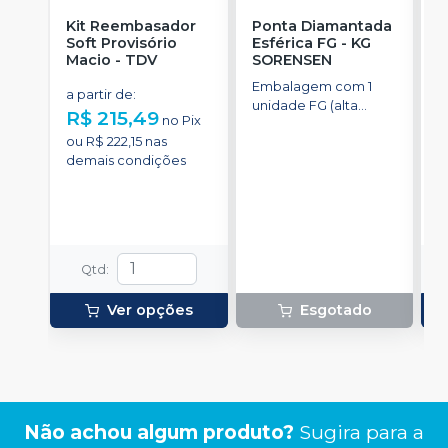
Kit Reembasador
Ponta Diamantada
R
Soft Provisório
Esférica FG
-
KG
S
Macio
-
TDV
SORENSEN
Embalagem com 1
C
a partir de
:
unidade FG (alta
p
R$ 215,49
no
Pix
rotação).
t
a
ou
R$ 222,15
nas
demais condições
o
d
Qtd
:
Ver opções
Esgotado
Não achou algum produto?
Sugira para a