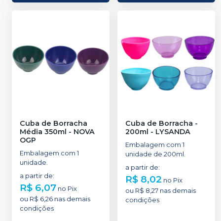
Cuba de Borracha
Cuba de Borracha -
Média 350ml
-
NOVA
200ml
-
LYSANDA
OGP
Embalagem com 1
Embalagem com 1
unidade de 200ml.
unidade.
a partir de
:
a partir de
:
R$ 8,02
no
Pix
R$ 6,07
no
Pix
ou
R$ 8,27
nas demais
ou
R$ 6,26
nas demais
condições
condições