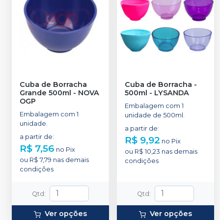
Cuba de Borracha
Cuba de Borracha -
Grande 500ml
-
NOVA
500ml
-
LYSANDA
OGP
Embalagem com 1
Embalagem com 1
unidade de 500ml.
unidade.
a partir de
:
a partir de
:
R$ 9,92
no
Pix
R$ 7,56
no
Pix
ou
R$ 10,23
nas demais
ou
R$ 7,79
nas demais
condições
condições
Qtd
:
Qtd
:
Ver opções
Ver opções