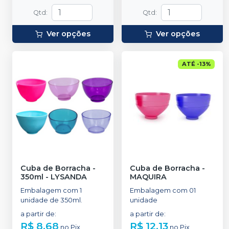
Qtd
:
Qtd
:
Ver opções
Ver opções
ATÉ
-
13
%
Cuba de Borracha -
Cuba de Borracha
-
350ml
-
LYSANDA
MAQUIRA
Embalagem com 1
Embalagem com 01
unidade de 350ml.
unidade
a partir de
:
a partir de
:
R$ 8,68
R$ 12,13
no
Pix
no
Pix