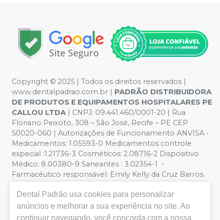
Copyright © 2025 | Todos os direitos reservados |
www.dentalpadrao.com.br |
PADRÃO DISTRIBUIDORA
DE PRODUTOS E EQUIPAMENTOS HOSPITALARES PE
CALLOU LTDA
| CNPJ: 09.441.460/0001-20 | Rua
Floriano Peixoto, 308 – São José, Recife – PE CEP
50020-060 | Autorizações de Funcionamento ANVISA -
Medicamentos: 1.05593-0 Medicamentos controle
especial :1.21736-3 Cosméticos: 2.08716-2 Dispositivo
Médico: 8.00380-9 Saneantes : 3.02354-1 -
Farmacêutico responsável: Emily Kelly da Cruz Barros.
CRF/PE nº 10109 | Política de Privacidade e Segurança -
Dental Padrão
usa cookies para personalizar
Fotos meramente ilustrativas - Os preços e condições
da loja virtual estão sujeitos a alterações. Em caso de
anúncios e melhorar a sua experiência no site. Ao
divergência de preços no site, o valor válido é o do
continuar navegando, você concorda com a nossa