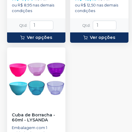
ou
R$ 8,95
nas demais
ou
R$ 12,50
nas demais
condições
condições
Qtd
:
Qtd
:
Ver opções
Ver opções
Cuba de Borracha -
60ml
-
LYSANDA
Embalagem com 1