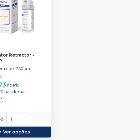
ator Retractor
-
A
em com 250cm.
e
:
73
no
Pix
70
nas demais
s
td
:
Ver opções