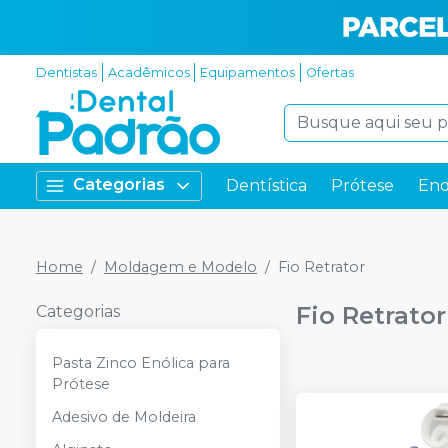
Dentistas
Acadêmicos
Equipamentos
Ofertas
Categorias
Dentística
Prótese
End
Home
Moldagem e Modelo
Fio Retrator
Fio Retrator
Categorias
Pasta Zinco Enólica para
Prótese
Adesivo de Moldeira