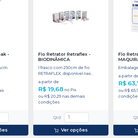
pak
-
Fio Retrator Retraflex
-
Fio Retr
BIODINÂMICA
MAQUIR
4cm.
1 frasco com 250cm de fio
Embalag
RETRAFLEX, disponível nas
a partir d
espessuras: 0, 00, 000, 1, 2 e 3.
a partir de
:
R$ 63,
R$ 19,68
no
Pix
is
ou
R$ 65,
ou
R$ 20,29
nas demais
condiçõe
condições
Qtd
:
Q
ões
Ver opções