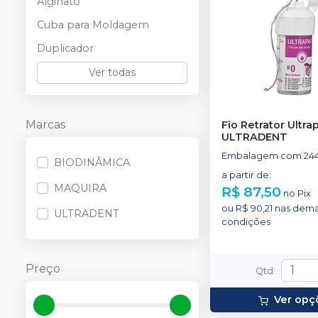
Alginato
Cuba para Moldagem
Duplicador
Ver todas
Marcas
Fio Retrator Ultra
ULTRADENT
Embalagem com 24
BIODINÂMICA
a partir de
:
MAQUIRA
R$ 87,50
no
Pix
ou
R$ 90,21
nas dema
ULTRADENT
condições
Preço
Qtd
:
Ver opç