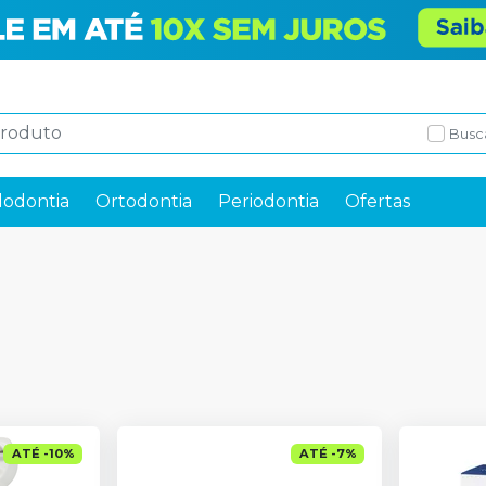
Busc
odontia
Ortodontia
Periodontia
Ofertas
ATÉ
-
10
%
ATÉ
-
7
%