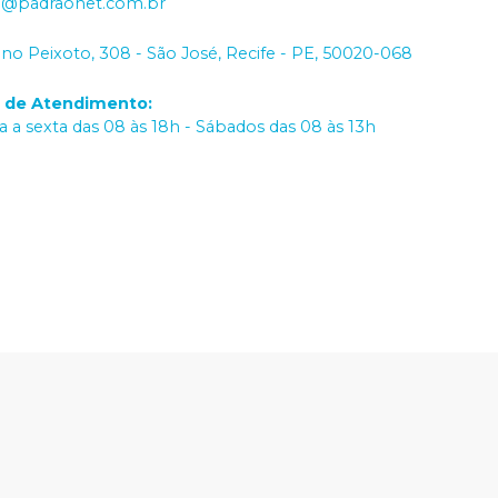
o@padraonet.com.br
iano Peixoto, 308 - São José, Recife - PE, 50020-068
o de Atendimento
:
 a sexta das 08 às 18h - Sábados das 08 às 13h