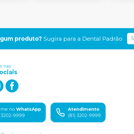
lgum produto?
Sugira para a
Dental Padrão
S
 nas
ociais
ame no
WhatsApp
Atendimento
) 3202-9999
(81) 3202-9999